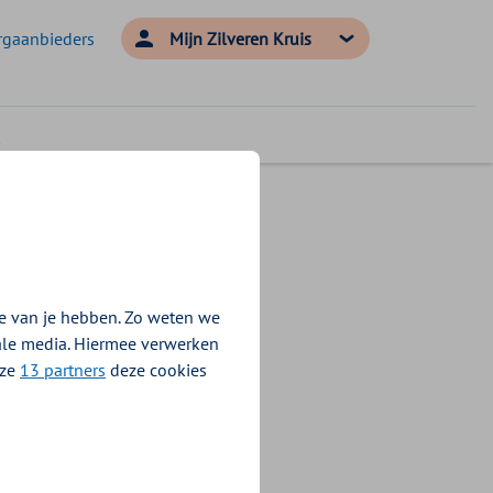
rgaanbieders
Mijn Zilveren Kruis
rgoed?
e van je hebben. Zo weten we
iale media. Hiermee verwerken
 HPV te
nze
13 partners
deze cookies