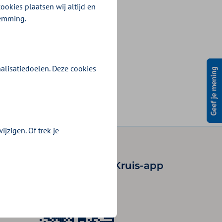
ookies plaatsen wij altijd en
 uit de
temming.
alisatiedoelen. Deze cookies
jzigen. Of trek je
Onze Zilveren Kruis-app
uis