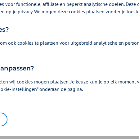
s voor functionele, affiliate en beperkt analytische doelen. Deze c
 wetenschappelijk is bewezen dat het werkt, mogen we vergoeden
ed op je privacy. We mogen deze cookies plaatsen zonder je toes
is niet het geval bij cupping. Daarom vergoeden we het niet.
es?
Was dit nuttig?
om ook cookies te plaatsen voor uitgebreid analytische en person
Ja
Nee
 aanpassen?
elen wij cookies mogen plaatsen. Je keuze kun je op elk moment wi
ookie-instellingen” onderaan de pagina.
 regelen
Snel naar
lid aanmelden
Inloggen Mijn Zilveren Kr
akket aanvragen
Declareren