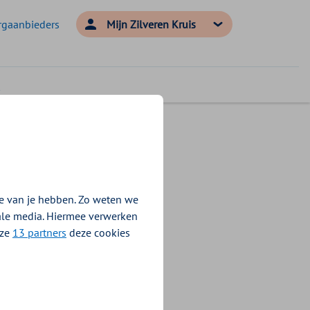
rgaanbieders
Mijn Zilveren Kruis
e van je hebben. Zo weten we
 doorbloeding van
iale media. Hiermee verwerken
n cupping. Zoals
nze
13 partners
deze cookies