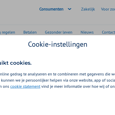
Geselecteerde doelgroep:
Consumenten
Zakelijk
Voor zo
g regelen
Betalen
Gezonder leven
Nieuws
Contact
Cookie-instellingen
pping vergoed?
k cupping vergoed?
uikt cookies.
nline gedrag te analyseren en te combineren met gegevens die w
 je verhitte kopjes op je huid. Zo krijg je een betere
 kunnen we je persoonlijker helpen via onze website, app of soc
 heet ook wel hijama. Er zijn verschillende vormen va
 In ons
cookie statement
vind je meer informatie over hoe wij of o
urcupping of cuppingmassage.
cupping niet vergoed