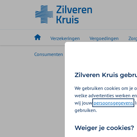
Verzekeringen
Vergoedingen
Zor
Consumenten
Vergoedingen
Krijg ik cu
Krijg i
Zilveren Kruis gebr
We gebruiken cookies om je o
Bij cupping krijg
welke advertenties werken en
de huid. Cupping
wij jouw
persoonsgegevens
.
dry cupping, vu
gebruiken.
Je krijgt 
Weiger je cookies?