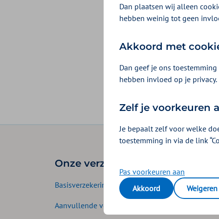
Dan plaatsen wij alleen cookie
Alleen zorg waarvan
hebben weinig tot geen invlo
zorgverzekering. Dat 
Akkoord met cooki
Dan geef je ons toestemming 
hebben invloed op je privacy.
Zelf je voorkeuren
Je bepaalt zelf voor welke do
toestemming in via de link “C
Onze verzekeringen
Zelf
Pas voorkeuren aan
Basisverzekering
Gezins
Akkoord
Weigeren
Aanvullende verzekering
Kraamp