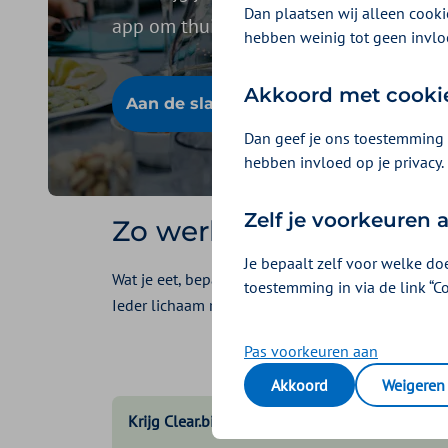
Dan plaatsen wij alleen cookie
app om thuis je eetgedrag te verbetere
hebben weinig tot geen invlo
Akkoord met cooki
Aan de slag met Clear.bio
Dan geef je ons toestemming 
hebben invloed op je privacy.
Zelf je voorkeuren
Zo werkt Clear.bio
Je bepaalt zelf voor welke do
Wat je eet, bepaalt je energie, gezondheid en ge
toestemming in via de link “C
Ieder lichaam reageert anders op voeding. Eet, m
Pas voorkeuren aan
Akkoord
Weigeren
Krijg Clear.bio vergoed met Zilveren Kruis Extra