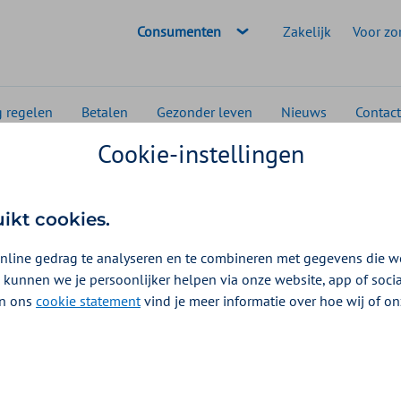
Geselecteerde doelgroep:
Consumenten
Zakelijk
Voor zo
g regelen
Betalen
Gezonder leven
Nieuws
Contact
Cookie-instellingen
dheid met
uikt cookies.
nline gedrag te analyseren en te combineren met gegevens die w
 kunnen we je persoonlijker helpen via onze website, app of soc
 In ons
cookie statement
vind je meer informatie over hoe wij of o
f aan je gezondheid werken?
oeding goed voor je is.
n hulp van diëtisten in de