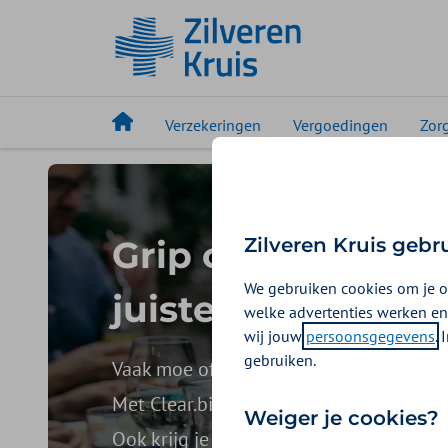
Verzekeringen
Vergoedingen
Zor
Grip op je gezon
Zilveren Kruis gebr
We gebruiken cookies om je o
juiste voeding
welke advertenties werken en
wij jouw
persoonsgegevens
.
gebruiken.
Vaak moe of niet fit? Wil je afvallen o
Met Clear.bio meet je real-time welke v
Weiger je cookies?
Ook krijg je persoonlijke voedingstips e