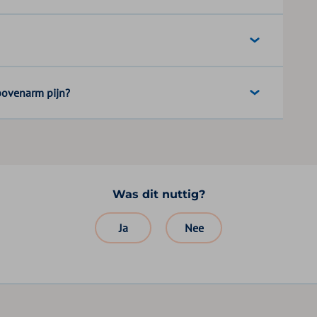
bovenarm pijn?
Was dit nuttig?
Ja
Nee