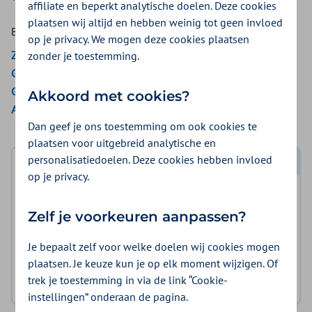
affiliate en beperkt analytische doelen. Deze cookies
plaatsen wij altijd en hebben weinig tot geen invloed
Bekijk de vergoedingen van:
op je privacy. We mogen deze cookies plaatsen
ZieZo
zonder je toestemming.
Gemeenten Optimaal
Gemeente Amsterdam
Akkoord met cookies?
Aon Vitaal
Dan geef je ons toestemming om ook cookies te
plaatsen voor uitgebreid analytische en
personalisatiedoelen. Deze cookies hebben invloed
Log in met DigiD
op je privacy.
Log in en bekijk welke vergoeding en voorwaarden
Zelf je voorkeuren aanpassen?
voor u gelden.
Je bepaalt zelf voor welke doelen wij cookies mogen
Log in met DigiD
plaatsen. Je keuze kun je op elk moment wijzigen. Of
trek je toestemming in via de link “Cookie-
Geen DigiD?
Vraag aan
instellingen” onderaan de pagina.