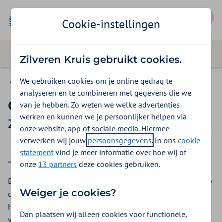
Mijn Zilveren Kruis
Cookie-instellingen
Zilveren Kruis gebruikt cookies.
We gebruiken cookies om je online gedrag te
Vergoedingen
analyseren en te combineren met gegevens die we
Camouflagelessen
van je hebben. Zo weten we welke advertenties
werken en kunnen we je persoonlijker helpen via
Zilveren Kruis vergoeding 2025
onze website, app of sociale media. Hiermee
verwerken wij jouw
persoonsgegevens
. In ons
cookie
2025
2026
statement
vind je meer informatie over hoe wij of
onze
13 partners
deze cookies gebruiken.
Bij camouflagetherapie leert u hoe u littekens en vlekken op
Weiger je cookies?
de huid minder zichtbaar maakt. Bij Zilveren Kruis kunt u
hiervoor een vergoeding krijgen vanuit de aanvullende
Dan plaatsen wij alleen cookies voor functionele,
verzekering.