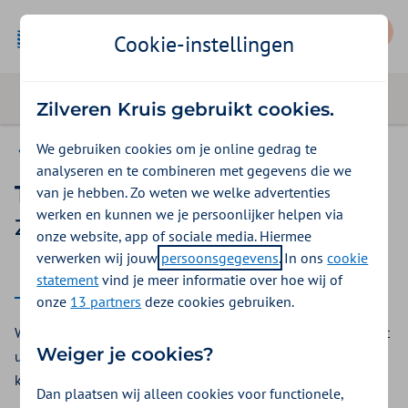
Mijn Zilveren Kruis
Cookie-instellingen
Zilveren Kruis gebruikt cookies.
We gebruiken cookies om je online gedrag te
Basis Start
analyseren en te combineren met gegevens die we
Thuiszorg naast kraamzorg
van je hebben. Zo weten we welke advertenties
werken en kunnen we je persoonlijker helpen via
Zilveren Kruis vergoeding 2026
onze website, app of sociale media. Hiermee
verwerken wij jouw
persoonsgegevens
. In ons
cookie
2026
statement
vind je meer informatie over hoe wij of
onze
13 partners
deze cookies gebruiken.
Wilt u thuiszorg naast uw kraamzorg? Bij Zilveren Kruis kunt
Weiger je cookies?
u mogelijk een vergoeding voor thuiszorg naast kraamzorg
krijgen via uw collectieve verzekering.
Dan plaatsen wij alleen cookies voor functionele,