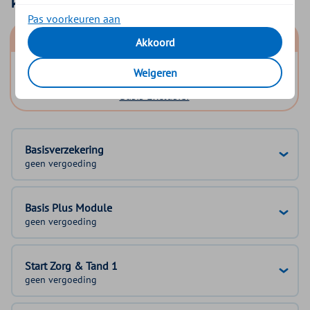
Kies uw basisverzekering
Pas voorkeuren aan
Basis Start
Akkoord
Basis Zeker
Weigeren
Basis Exclusief
Basisverzekering
geen vergoeding
Basis Plus Module
geen vergoeding
Start Zorg & Tand 1
geen vergoeding