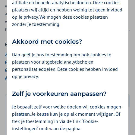
affiliate en beperkt analytische doelen. Deze cookies
vergoeding voor een ringleiding, infrarood-apparatuur, FM-
plaatsen wij altijd en hebben weinig tot geen invloed
apparatuur en bluetooth-apparatuur. Deze apparaten
op je privacy. We mogen deze cookies plaatsen
verbinden u draadloos met uw tv, radio of telefoon. U hoort
zonder je toestemming.
het geluid rechtsreeks in uw hoortoestel of een koptelefoon.
Akkoord met cookies?
Bekijk de vergoedingen van:
Dan geef je ons toestemming om ook cookies te
ZieZo
plaatsen voor uitgebreid analytische en
Gemeenten Optimaal
personalisatiedoelen. Deze cookies hebben invloed
Gemeente Amsterdam
op je privacy.
Aon Vitaal
Zelf je voorkeuren aanpassen?
Log in met DigiD
Je bepaalt zelf voor welke doelen wij cookies mogen
plaatsen. Je keuze kun je op elk moment wijzigen. Of
Log in en bekijk welke vergoeding en voorwaarden
trek je toestemming in via de link “Cookie-
voor u gelden.
instellingen” onderaan de pagina.