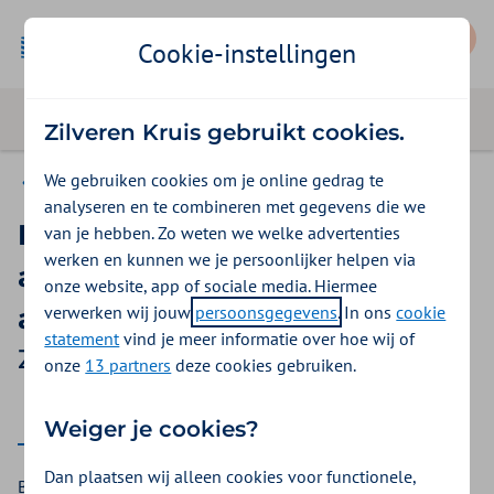
Mijn Zilveren Kruis
Cookie-instellingen
Zilveren Kruis gebruikt cookies.
We gebruiken cookies om je online gedrag te
Basis Start
analyseren en te combineren met gegevens die we
Ringleiding, infrarood, FM-
van je hebben. Zo weten we welke advertenties
werken en kunnen we je persoonlijker helpen via
apparatuur en bluetooth-
onze website, app of sociale media. Hiermee
verwerken wij jouw
persoonsgegevens
. In ons
cookie
apparatuur
statement
vind je meer informatie over hoe wij of
Zilveren Kruis vergoeding 2026
onze
13 partners
deze cookies gebruiken.
2026
Weiger je cookies?
Dan plaatsen wij alleen cookies voor functionele,
Bent u slechthorend? Bij Zilveren Kruis krijgt u een