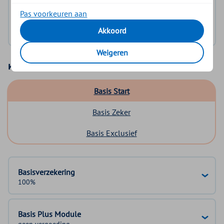
Log in met DigiD
Pas voorkeuren aan
Akkoord
Geen DigiD?
Vraag aan
Weigeren
Kies uw basisverzekering
Basis Start
Basis Zeker
Basis Exclusief
Basisverzekering
100%
Basis Plus Module