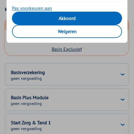
Pas voorkeuren aan
Kies uw basisverzekering
Akkoord
Basis Start
Weigeren
Basis Zeker
Basis Exclusief
Basisverzekering
geen vergoeding
Basis Plus Module
geen vergoeding
Start Zorg & Tand 1
geen vergoeding