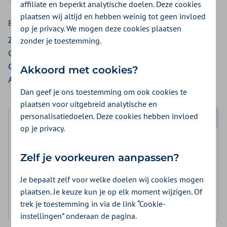
affiliate en beperkt analytische doelen. Deze cookies
plaatsen wij altijd en hebben weinig tot geen invloed
Bekijk de vergoedingen van:
op je privacy. We mogen deze cookies plaatsen
ZieZo
zonder je toestemming.
Gemeenten Optimaal
Gemeente Amsterdam
Akkoord met cookies?
Aon Vitaal
Dan geef je ons toestemming om ook cookies te
plaatsen voor uitgebreid analytische en
personalisatiedoelen. Deze cookies hebben invloed
Log in met DigiD
op je privacy.
Log in en bekijk welke vergoeding en voorwaarden
Zelf je voorkeuren aanpassen?
voor u gelden.
Je bepaalt zelf voor welke doelen wij cookies mogen
Log in met DigiD
plaatsen. Je keuze kun je op elk moment wijzigen. Of
trek je toestemming in via de link “Cookie-
Geen DigiD?
Vraag aan
instellingen” onderaan de pagina.