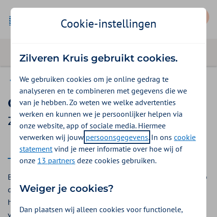
Mijn Zilveren Kruis
Cookie-instellingen
Zilveren Kruis gebruikt cookies.
We gebruiken cookies om je online gedrag te
Basis Start
analyseren en te combineren met gegevens die we
Camouflagelessen
van je hebben. Zo weten we welke advertenties
werken en kunnen we je persoonlijker helpen via
Zilveren Kruis vergoeding 2026
onze website, app of sociale media. Hiermee
verwerken wij jouw
persoonsgegevens
. In ons
cookie
2026
statement
vind je meer informatie over hoe wij of
onze
13 partners
deze cookies gebruiken.
Bij camouflagetherapie leert u hoe u littekens en vlekken op
Weiger je cookies?
de huid minder zichtbaar maakt. Bij Zilveren Kruis kunt u
hiervoor een vergoeding krijgen vanuit de aanvullende
Dan plaatsen wij alleen cookies voor functionele,
verzekering.