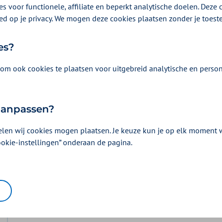
s voor functionele, affiliate en beperkt analytische doelen. Deze c
ed op je privacy. We mogen deze cookies plaatsen zonder je toes
es?
om ook cookies te plaatsen voor uitgebreid analytische en person
Vergoeding en voorwaarden
Kies uw pakket en bekijk de vergoedingen e
 aanpassen?
horen.
elen wij cookies mogen plaatsen. Je keuze kun je op elk moment wi
ookie-instellingen” onderaan de pagina.