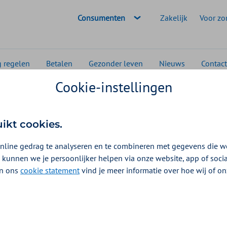
Geselecteerde doelgroep:
Consumenten
Zakelijk
Voor zo
g regelen
Betalen
Gezonder leven
Nieuws
Contact
Cookie-instellingen
Camouflagelessen
n
uikt cookies.
026
nline gedrag te analyseren en te combineren met gegevens die w
 kunnen we je persoonlijker helpen via onze website, app of soc
 In ons
cookie statement
vind je meer informatie over hoe wij of o
 vlekken op de huid minder zichtbaar maakt. Bij Aon Vitaal
 aanvullende verzekering.