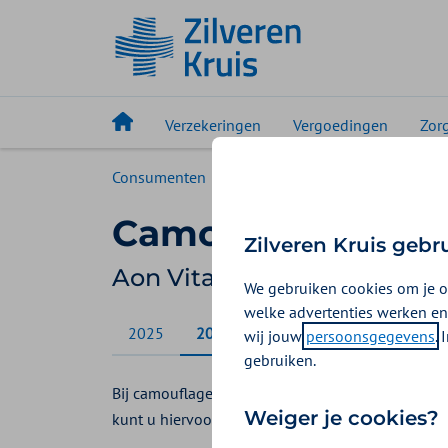
Verzekeringen
Vergoedingen
Zor
Consumenten
Vergoedingen
Aon Vitaal
Camouflagelesse
Zilveren Kruis gebr
Aon Vitaal vergoedingen 2
We gebruiken cookies om je o
welke advertenties werken en
2025
2026
wij jouw
persoonsgegevens
.
gebruiken.
Bij camouflagetherapie leert u hoe u littekens en
Weiger je cookies?
kunt u hiervoor een vergoeding krijgen vanuit de