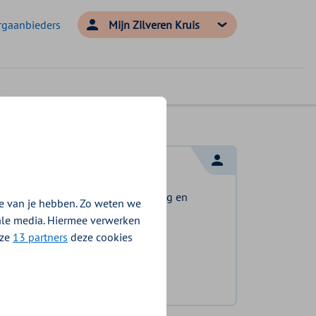
rgaanbieders
Mijn Zilveren Kruis
Log in met DigiD
Log in en bekijk welke vergoeding en
e van je hebben. Zo weten we
voorwaarden voor u gelden.
iale media. Hiermee verwerken
nze
13 partners
deze cookies
Log in met DigiD
Geen DigiD?
Vraag aan