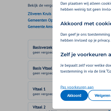
Dan plaatsen wij alleen cookie
Bekijk de vergoedingen van:
hebben weinig tot geen invlo
Zilveren Kruis
Gemeenten Optimaal
Akkoord met cooki
Gemeente Amsterdam
Dan geef je ons toestemming 
hebben invloed op je privacy.
Basisverzekering
geen vergoeding
Zelf je voorkeuren
Je bepaalt zelf voor welke do
Basis Vitaal
toestemming in via de link “C
geen vergoeding
Pas voorkeuren aan
Vitaal 1
geen vergoeding
Akkoord
Weigeren
Vitaal 2