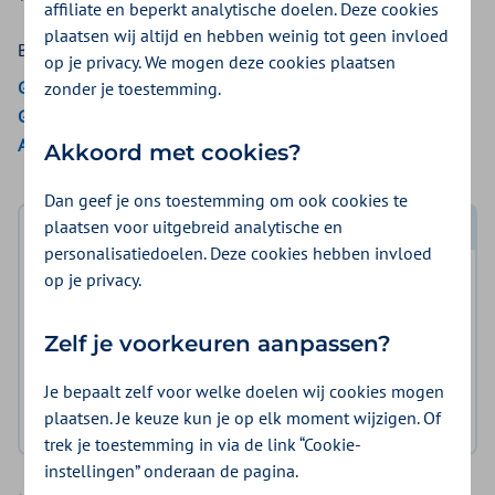
affiliate en beperkt analytische doelen. Deze cookies
plaatsen wij altijd en hebben weinig tot geen invloed
Bekijk de vergoedingen van:
op je privacy. We mogen deze cookies plaatsen
Gemeenten Optimaal
zonder je toestemming.
Gemeente Amsterdam
Aon Vitaal
Akkoord met cookies?
Dan geef je ons toestemming om ook cookies te
plaatsen voor uitgebreid analytische en
Log in met DigiD
personalisatiedoelen. Deze cookies hebben invloed
op je privacy.
Log in en bekijk welke vergoeding en voorwaarden
voor u gelden.
Zelf je voorkeuren aanpassen?
Log in met DigiD
Je bepaalt zelf voor welke doelen wij cookies mogen
plaatsen. Je keuze kun je op elk moment wijzigen. Of
Geen DigiD?
Vraag aan
trek je toestemming in via de link “Cookie-
instellingen” onderaan de pagina.