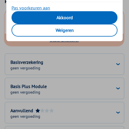
Kies uw basisverzekering
Pas voorkeuren aan
Basis Start
Akkoord
Basis Zeker
Weigeren
Basis Exclusief
Basisverzekering
geen vergoeding
Basis Plus Module
geen vergoeding
Aanvullend
geen vergoeding