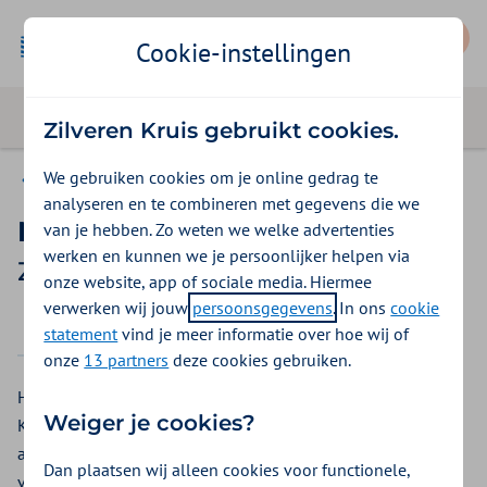
Mijn Zilveren Kruis
Cookie-instellingen
Zilveren Kruis gebruikt cookies.
We gebruiken cookies om je online gedrag te
Basis Exclusief
analyseren en te combineren met gegevens die we
Moonbird
van je hebben. Zo weten we welke advertenties
werken en kunnen we je persoonlijker helpen via
Zilveren Kruis vergoeding 2026
onze website, app of sociale media. Hiermee
verwerken wij jouw
persoonsgegevens
. In ons
cookie
2025
2026
statement
vind je meer informatie over hoe wij of
onze
13 partners
deze cookies gebruiken.
Heeft u stressklachten of kunt u slecht slapen? Bij Zilveren
Weiger je cookies?
Kruis vergoeden wij de kosten van Moonbird; een fysieke
ademcoach in uw hand vanuit een aantal collectieve
Dan plaatsen wij alleen cookies voor functionele,
verzekeringen