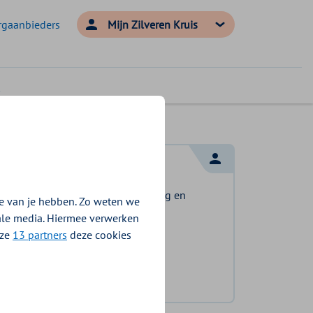
rgaanbieders
Mijn Zilveren Kruis
Log in met DigiD
Log in en bekijk welke vergoeding en
e van je hebben. Zo weten we
voorwaarden voor u gelden.
iale media. Hiermee verwerken
nze
13 partners
deze cookies
Log in met DigiD
Geen DigiD?
Vraag aan