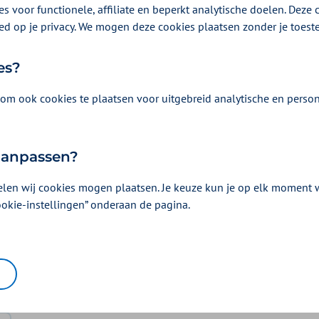
s voor functionele, affiliate en beperkt analytische doelen. Deze c
ed op je privacy. We mogen deze cookies plaatsen zonder je toes
es?
om ook cookies te plaatsen voor uitgebreid analytische en person
Vergoeding en voorwaarden
 aanpassen?
Kies uw pakket en bekijk de vergoedingen e
horen.
elen wij cookies mogen plaatsen. Je keuze kun je op elk moment wi
ookie-instellingen” onderaan de pagina.