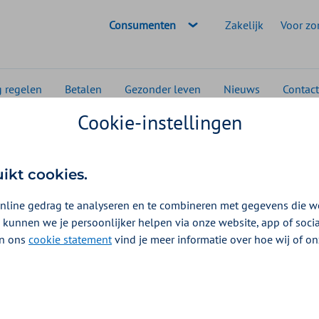
Geselecteerde doelgroep:
Consumenten
Zakelijk
Voor zo
g regelen
Betalen
Gezonder leven
Nieuws
Contact
Cookie-instellingen
Slijmuitzuigapparatuur
ratuur
uikt cookies.
026
nline gedrag te analyseren en te combineren met gegevens die w
 kunnen we je persoonlijker helpen via onze website, app of soc
 In ons
cookie statement
vind je meer informatie over hoe wij of o
ij Aon Vitaal krijgt u een vergoeding voor
et teveel aan slijm wegzuigen uit mond of keel. Dit helpt
n.