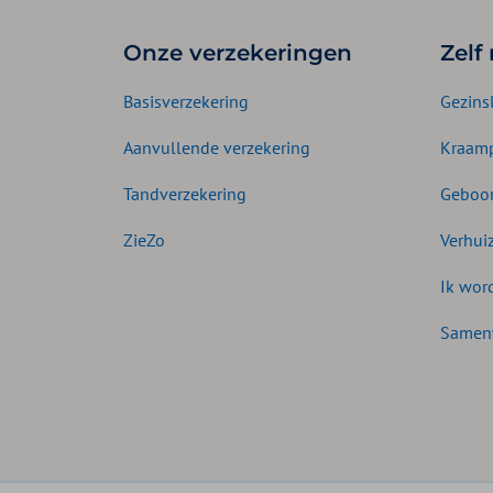
Onze verzekeringen
Zelf
Basisverzekering
Gezins
Aanvullende verzekering
Kraamp
Tandverzekering
Geboor
ZieZo
Verhui
Ik wor
Samen