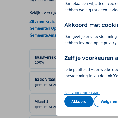
Dan plaatsen wij alleen cookie
hebben weinig tot geen invlo
Bekijk de vergoedingen van:
Zilveren Kruis
Akkoord met cooki
Gemeenten Optimaal
Gemeente Amsterdam
Dan geef je ons toestemming 
hebben invloed op je privacy.
Basisverzekering
Zelf je voorkeuren
100%
Je bepaalt zelf voor welke do
toestemming in via de link “C
Basis Vitaal
geen extra vergoeding
Pas voorkeuren aan
Vitaal 1
Akkoord
Weigeren
geen extra vergoeding