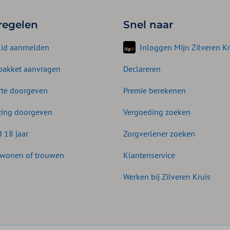
 regelen
Snel naar
lid aanmelden
Inloggen Mijn Zilveren Kr
akket aanvragen
Declareren
te doorgeven
Premie berekenen
zing doorgeven
Vergoeding zoeken
d 18 jaar
Zorgverlener zoeken
wonen of trouwen
Klantenservice
Werken bij Zilveren Kruis