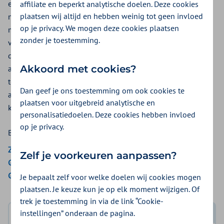
een lensimplantatie. Is uw lensimplantatie medisch
affiliate en beperkt analytische doelen. Deze cookies
plaatsen wij altijd en hebben weinig tot geen invloed
noodzakelijk? Dan krijgt u standaard (maximaal 2)
op je privacy. We mogen deze cookies plaatsen
monofocale lenzen uit de basisverzekering vergoed. Kijk
zonder je toestemming.
voor de voorwaarden bij
medisch-specialistische zorg
of in
de
eenvoudiger geschreven voorwaarden (pdf)
. Soms is een
Akkoord met cookies?
andere lens meer geschikt. Bijvoorbeeld een multifocale of
torische lens. Die lens is duurder. De meerprijs van een
Dan geef je ons toestemming om ook cookies te
andere lens kunt u uit uw aanvullende verzekering vergoed
plaatsen voor uitgebreid analytische en
krijgen.
personalisatiedoelen. Deze cookies hebben invloed
op je privacy.
Bekijk de vergoedingen van:
Zilveren Kruis
Zelf je voorkeuren aanpassen?
Gemeenten Optimaal
Gemeente Amsterdam
Je bepaalt zelf voor welke doelen wij cookies mogen
plaatsen. Je keuze kun je op elk moment wijzigen. Of
trek je toestemming in via de link “Cookie-
instellingen” onderaan de pagina.
Log in met DigiD