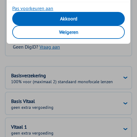
Pas voorkeuren aan
Log in en bekijk welke vergoeding en voorwaarden
voor u gelden.
Akkoord
Weigeren
Log in met DigiD
Geen DigiD?
Vraag aan
Basisverzekering
100% voor (maximaal 2) standaard monofocale lenzen
Basis Vitaal
geen extra vergoeding
Vitaal 1
geen extra vergoeding