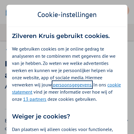
Mijn Zilveren Kruis
Cookie-instellingen
Zilveren Kruis gebruikt cookies.
We gebruiken cookies om je online gedrag te
Aon Vitaal
analyseren en te combineren met gegevens die we
Lensimplantatie bij een
van je hebben. Zo weten we welke advertenties
werken en kunnen we je persoonlijker helpen via
afwijkende lens
onze website, app of sociale media. Hiermee
verwerken wij jouw
persoonsgegevens
. In ons
cookie
Aon Vitaal vergoedingen 2026
statement
vind je meer informatie over hoe wij of
onze
13 partners
deze cookies gebruiken.
2025
2026
Weiger je cookies?
Bij een lensimplantatie krijgt u een lens die voor altijd in uw
oog blijft zitten. Bij Aon Vitaal krijgt u een vergoeding voor
Dan plaatsen wij alleen cookies voor functionele,