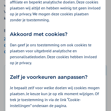
affiliate en beperkt analytische doelen. Deze cookies
vertrouwd te raken met het verzorgen van uw baby. Bij Aon
plaatsen wij altijd en hebben weinig tot geen invloed
Vitaal kunt u een vergoeding voor uitgestelde kraamzorg
op je privacy. We mogen deze cookies plaatsen
krijgen vanuit de aanvullende verzekering.
zonder je toestemming.
Bekijk de vergoedingen van:
Akkoord met cookies?
Zilveren Kruis
Dan geef je ons toestemming om ook cookies te
Gemeenten Optimaal
plaatsen voor uitgebreid analytische en
Gemeente Amsterdam
personalisatiedoelen. Deze cookies hebben invloed
op je privacy.
Log in met DigiD
Zelf je voorkeuren aanpassen?
Log in en bekijk welke vergoeding en voorwaarden
Je bepaalt zelf voor welke doelen wij cookies mogen
voor u gelden.
plaatsen. Je keuze kun je op elk moment wijzigen. Of
trek je toestemming in via de link “Cookie-
Log in met DigiD
instellingen” onderaan de pagina.