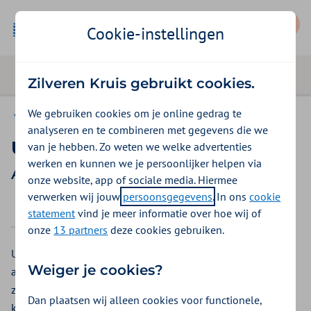
Mijn Zilveren Kruis
Cookie-instellingen
Zilveren Kruis gebruikt cookies.
We gebruiken cookies om je online gedrag te
Aon Vitaal
analyseren en te combineren met gegevens die we
Uitgestelde kraamzorg
van je hebben. Zo weten we welke advertenties
werken en kunnen we je persoonlijker helpen via
Aon Vitaal vergoedingen 2026
onze website, app of sociale media. Hiermee
verwerken wij jouw
persoonsgegevens
. In ons
cookie
2025
2026
statement
vind je meer informatie over hoe wij of
onze
13 partners
deze cookies gebruiken.
U of uw baby is opgenomen in het ziekenhuis. Bijvoorbeeld
Weiger je cookies?
als uw baby in een couveuse moet liggen. Of als u in het
ziekenhuis wordt opgenomen na de bevalling. Uitgestelde
Dan plaatsen wij alleen cookies voor functionele,
kraamzorg krijgt u nadat u thuis komt. Om ook thuis