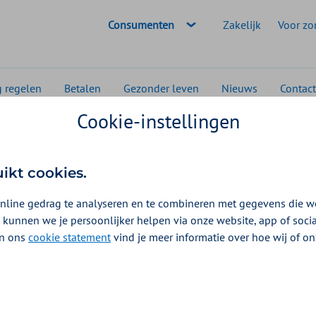
Geselecteerde doelgroep:
Consumenten
Zakelijk
Voor zo
g regelen
Betalen
Gezonder leven
Nieuws
Contact
Cookie-instellingen
msterdam
Podo(posturaal)therapie, podologie en steunzolen
herapie, podologie en
uikt cookies.
nline gedrag te analyseren en te combineren met gegevens die w
 kunnen we je persoonlijker helpen via onze website, app of soc
oedingen 2026
 In ons
cookie statement
vind je meer informatie over hoe wij of o
jgt hiervoor een vergoeding uit de aanvullende