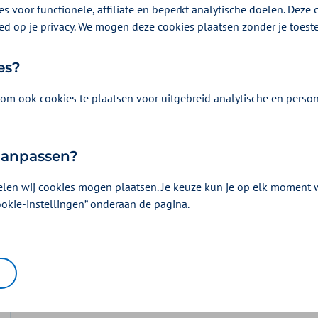
s voor functionele, affiliate en beperkt analytische doelen. Deze c
en mensen met pijnlijke voeten. De podoposturaal
ed op je privacy. We mogen deze cookies plaatsen zonder je toes
e houding.
es?
om ook cookies te plaatsen voor uitgebreid analytische en person
 aanpassen?
Vergoeding en voorwaarden
elen wij cookies mogen plaatsen. Je keuze kun je op elk moment wi
ookie-instellingen” onderaan de pagina.
Kies uw pakket en bekijk de vergoedingen e
horen.