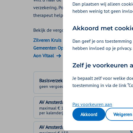
Dan plaatsen wij alleen cookie
verzekering. Podotherapeuten en podologen help
hebben weinig tot geen invlo
therapeut helpt u bij klachten door een verkeerd
Akkoord met cooki
Bekijk de vergoedingen van:
Zilveren Kruis
Dan geef je ons toestemming 
Gemeenten Optimaal
hebben invloed op je privacy.
Aon Vitaal
Zelf je voorkeuren
Je bepaalt zelf voor welke do
Basisverzekering
toestemming in via de link “C
geen vergoeding
AV Amsterdam 1
Pas voorkeuren aan
maximaal € 150
per kalenderjaar
Akkoord
Weigeren
AV Amsterdam 2
maximaal € 150