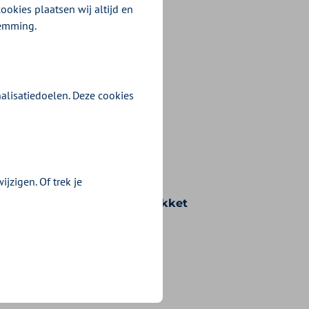
ookies plaatsen wij altijd en
temming.
alisatiedoelen. Deze cookies
jzigen. Of trek je
n voorwaarden die bij uw pakket