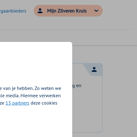
rgaanbieders
Mijn Zilveren Kruis
Log in met DigiD
Log in en bekijk welke vergoeding en
e van je hebben. Zo weten we
voorwaarden voor u gelden.
iale media. Hiermee verwerken
nze
13 partners
deze cookies
Log in met DigiD
Geen DigiD?
Vraag aan