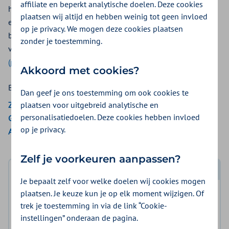
affiliate en beperkt analytische doelen. Deze cookies
het gelaat (gezicht) nodig? Bij Gemeente Amsterdam krijgt u
plaatsen wij altijd en hebben weinig tot geen invloed
een mogelijke vergoeding vanuit uw basisverzekering. Wij
op je privacy. We mogen deze cookies plaatsen
beoordelen of uw aanvraag voldoet aan de voorwaarden
zonder je toestemming.
van de VAV. Bekijk de
eenvoudiger geschreven voorwaarden
(pdf)
.
Akkoord met cookies?
Bekijk de vergoedingen van:
Dan geef je ons toestemming om ook cookies te
plaatsen voor uitgebreid analytische en
Zilveren Kruis
personalisatiedoelen. Deze cookies hebben invloed
Gemeenten Optimaal
op je privacy.
Aon Vitaal
Zelf je voorkeuren aanpassen?
Log in met DigiD
Je bepaalt zelf voor welke doelen wij cookies mogen
plaatsen. Je keuze kun je op elk moment wijzigen. Of
Log in en bekijk welke vergoeding en voorwaarden
trek je toestemming in via de link “Cookie-
voor u gelden.
instellingen” onderaan de pagina.