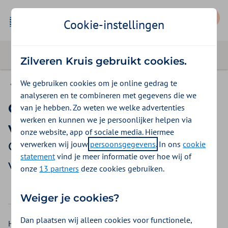
Mijn Zilveren Kruis
Cookie-instellingen
Zilveren Kruis gebruikt cookies.
We gebruiken cookies om je online gedrag te
Gemeente Amsterdam
analyseren en te combineren met gegevens die we
Ontharing van het gezicht
van je hebben. Zo weten we welke advertenties
werken en kunnen we je persoonlijker helpen via
voor transvrouwen
onze website, app of sociale media. Hiermee
verwerken wij jouw
persoonsgegevens
. In ons
cookie
Gemeente Amsterdam
statement
vind je meer informatie over hoe wij of
vergoedingen 2026
onze
13 partners
deze cookies gebruiken.
2025
2026
Weiger je cookies?
Dan plaatsen wij alleen cookies voor functionele,
Heeft u als transvrouw een behandeling voor ontharing van