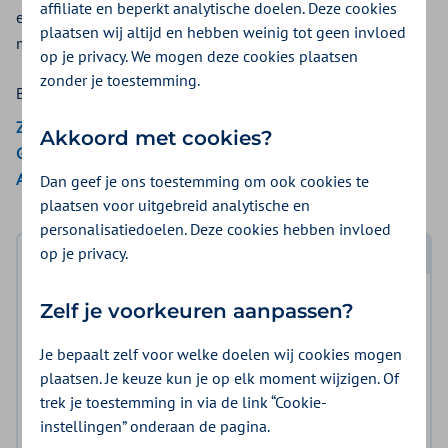
affiliate en beperkt analytische doelen. Deze cookies
ernstige klachten of beperkingen hebben, kunnen gebruik
plaatsen wij altijd en hebben weinig tot geen invloed
maken van de vergoeding Herstelzorg na COVID-19.
op je privacy. We mogen deze cookies plaatsen
zonder je toestemming.
Bekijk de vergoedingen van:
Zilveren Kruis
Akkoord met cookies?
Gemeenten Optimaal
Aon Vitaal
Dan geef je ons toestemming om ook cookies te
plaatsen voor uitgebreid analytische en
personalisatiedoelen. Deze cookies hebben invloed
op je privacy.
Log in met DigiD
Log in en bekijk welke vergoeding en voorwaarden
Zelf je voorkeuren aanpassen?
voor u gelden.
Je bepaalt zelf voor welke doelen wij cookies mogen
plaatsen. Je keuze kun je op elk moment wijzigen. Of
Log in met DigiD
trek je toestemming in via de link “Cookie-
instellingen” onderaan de pagina.
Geen DigiD?
Vraag aan