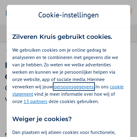
Mijn Zilveren Kruis
Cookie-instellingen
Zilveren Kruis gebruikt cookies.
We gebruiken cookies om je online gedrag te
Gemeente Amsterdam
analyseren en te combineren met gegevens die we
Paramedische herstelzorg na
van je hebben. Zo weten we welke advertenties
werken en kunnen we je persoonlijker helpen via
COVID-19
onze website, app of sociale media. Hiermee
verwerken wij jouw
persoonsgegevens
. In ons
cookie
Gemeente Amsterdam
statement
vind je meer informatie over hoe wij of
vergoedingen 2026
onze
13 partners
deze cookies gebruiken.
2025
2026
Weiger je cookies?
Dan plaatsen wij alleen cookies voor functionele,
Mensen die tijdens hun herstel na COVID-19 (corona)