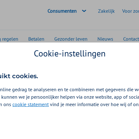
Geselecteerde doelgroep:
Consumenten
Zakelijk
Voor zo
g regelen
Betalen
Gezonder leven
Nieuws
Contact
Cookie-instellingen
msterdam
Alternatieve geneeswijzen
eeswijzen
uikt cookies.
oedingen 2026
nline gedrag te analyseren en te combineren met gegevens die w
 kunnen we je persoonlijker helpen via onze website, app of soc
 In ons
cookie statement
vind je meer informatie over hoe wij of o
te Amsterdam kunt u een vergoeding voor alternatieve
kering. U krijgt 1 bedrag voor alle verschillende