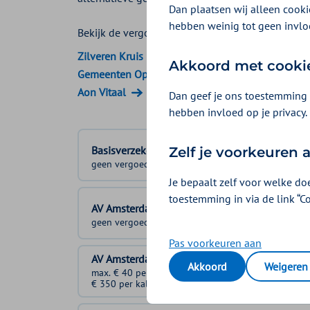
Dan plaatsen wij alleen cookie
hebben weinig tot geen invlo
Bekijk de vergoedingen van:
Zilveren Kruis
Akkoord met cooki
Gemeenten Optimaal
Aon Vitaal
Dan geef je ons toestemming 
hebben invloed op je privacy.
Basisverzekering
Zelf je voorkeuren
geen vergoeding
Je bepaalt zelf voor welke do
toestemming in via de link “C
AV Amsterdam 1
geen vergoeding
Pas voorkeuren aan
AV Amsterdam 2
Akkoord
Weigeren
max. € 40 per dag tot
€ 350 per kalenderjaar