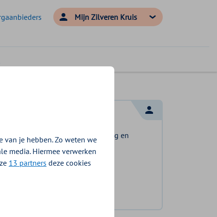
rgaanbieders
Mijn Zilveren Kruis
Log in met DigiD
Log in en bekijk welke vergoeding en
e van je hebben. Zo weten we
voorwaarden voor u gelden.
iale media. Hiermee verwerken
nze
13 partners
deze cookies
Log in met DigiD
Geen DigiD?
Vraag aan