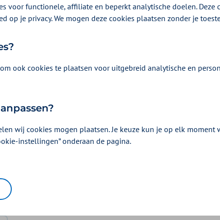
s voor functionele, affiliate en beperkt analytische doelen. Deze c
ed op je privacy. We mogen deze cookies plaatsen zonder je toes
es?
om ook cookies te plaatsen voor uitgebreid analytische en person
Vergoeding en voorwaarden
 aanpassen?
Kies uw pakket en bekijk de vergoedingen e
horen.
elen wij cookies mogen plaatsen. Je keuze kun je op elk moment wi
ookie-instellingen” onderaan de pagina.