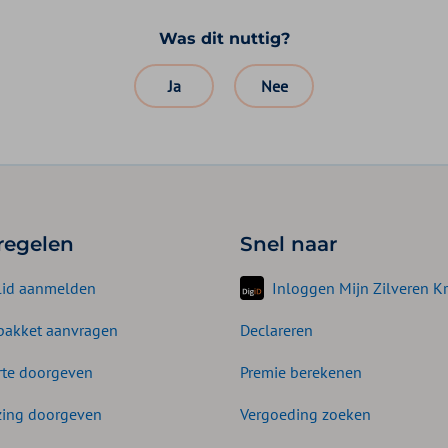
Was dit nuttig?
Ja
Nee
 regelen
Snel naar
lid aanmelden
Inloggen Mijn Zilveren Kr
akket aanvragen
Declareren
te doorgeven
Premie berekenen
zing doorgeven
Vergoeding zoeken