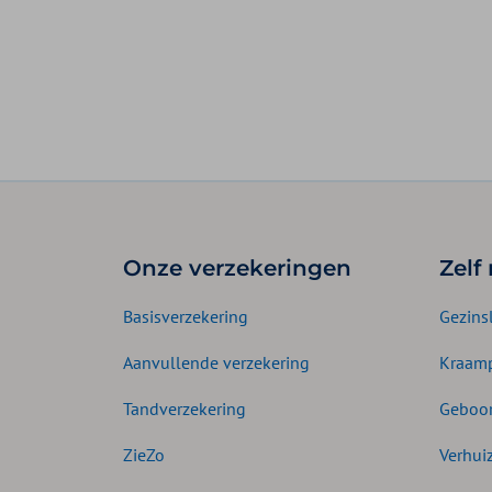
Onze verzekeringen
Zelf
Basisverzekering
Gezins
Aanvullende verzekering
Kraamp
Tandverzekering
Geboor
ZieZo
Verhui