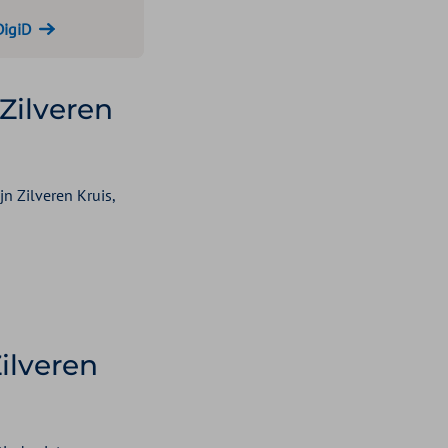
DigiD
Zilveren
n Zilveren Kruis,
ilveren