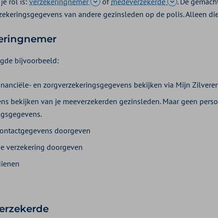
je rol is:
verzekeringnemer
of
medeverzekerde
. De gemach
zekeringsgegevens van andere gezinsleden op de polis. Alleen die
keringnemer
gde bijvoorbeeld:
 financiële- en zorgverzekeringsgegevens bekijken via Mijn Zilvere
s bekijken van je meeverzekerden gezinsleden. Maar geen persoon
ngsgegevens.
 contactgegevens doorgeven
 de verzekering doorgeven
dienen
erzekerde