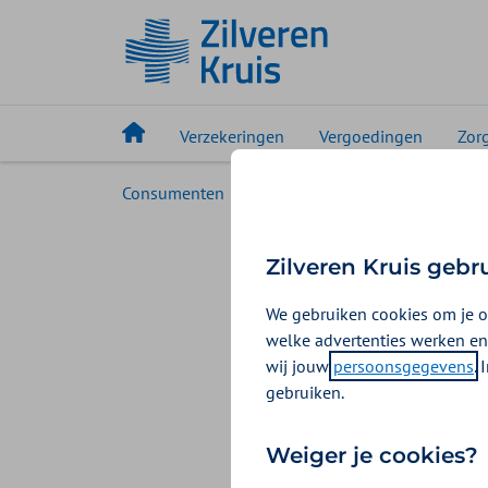
Verzekeringen
Vergoedingen
Zor
Consumenten
Service
Wijzigen
Mach
DigiD 
Zilveren Kruis gebr
We gebruiken cookies om je o
Wil je graag dat
welke advertenties werken en
iemand doen? Als 
wij jouw
persoonsgegevens
.
Maar regel een ma
gebruiken.
Zo regel j
Weiger je cookies?