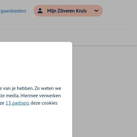
rgaanbieders
Mijn Zilveren Kruis
e van je hebben. Zo weten we
f wil je dat voor
iale media. Hiermee verwerken
 DigiD niet af.
nze
13 partners
deze cookies