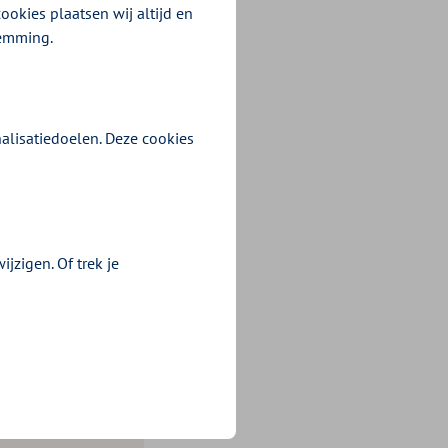
ookies plaatsen wij altijd en
temming.
d worden
ar kies je Zilveren
alisatiedoelen. Deze cookies
atum, het
(BSN) en de
de persoon die je
jzigen. Of trek je
 helpen, geeft
e aan de slag en
ren Kruis.