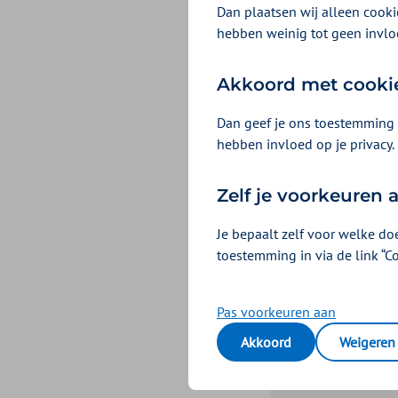
Dan plaatsen wij alleen cookie
Er zijn 2 situaties, w
hebben weinig tot geen invlo
Ik wil iem
Akkoord met cooki
Je logt in bij
Dan geef je ons toestemming 
Kruis en gee
hebben invloed op je privacy.
machtiging g
Je ontvangt 
Zelf je voorkeuren
geef je door
Je bepaalt zelf voor welke do
zorgzaken ga
toestemming in via de link “C
geboortedat
burgerservic
door.
Pas voorkeuren aan
DigiD informe
Akkoord
Weigeren
machtiging.