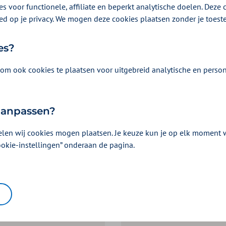
s voor functionele, affiliate en beperkt analytische doelen. Deze c
elke geldt voor jou?
ed op je privacy. We mogen deze cookies plaatsen zonder je toes
and machtigen
Ik wil gemachtig
es?
 DigiD. Daar kies je Zilveren
Je logt in bij DigiD. Da
om ook cookies te plaatsen voor uitgebreid analytische en person
f je aan hoe lang de
Kruis.
eldig is.
Je geeft de geboorted
een machtigingscode. Deze
burgerservicenummer 
 aanpassen?
 aan de persoon die je
machtigingscode van 
elen wij cookies mogen plaatsen. Je keuze kun je op elk moment wi
at regelen. Ook je
wilt helpen door.
ookie-instellingen” onderaan de pagina.
um en
De persoon die je gaat
enummer (BSN) geef je
akkoord. Daarna kun j
inloggen in Mijn Zilve
ert jou via je mail over de