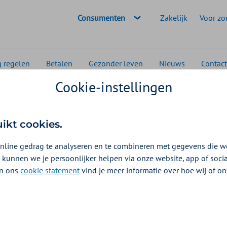
Geselecteerde doelgroep:
Consumenten
Zakelijk
Voor zo
g regelen
Betalen
Gezonder leven
Nieuws
Contact
Cookie-instellingen
tigen
DigiD Machtigen
Machtigen
uikt cookies.
nline gedrag te analyseren en te combineren met gegevens die w
 iemand anders voor jou online je zorgzaken regelt? O
 kunnen we je persoonlijker helpen via onze website, app of soc
jullie niet bij elkaar op de
polis
staan, geef dan je
 In ons
cookie statement
vind je meer informatie over hoe wij of o
chtiging via DigiD Machtigen, dat is veilig.
e een machtiging bij DigiD