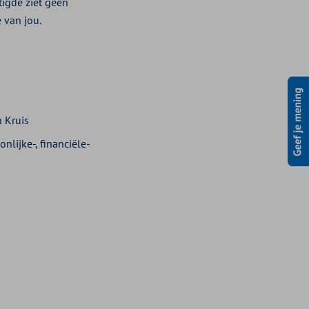
tigde ziet geen
 van jou.
n Kruis
lijke-, financiële-