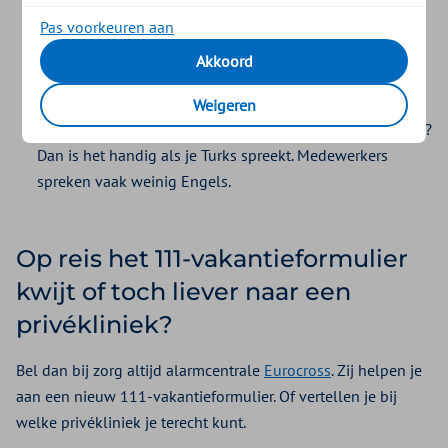
Je krijgt daar een document waarmee je naar een
Pas voorkeuren aan
staatsziekenhuis kunt.
Akkoord
Jouw reisleider, hotelreceptionist of een ziekenhuis
kunnen je vertellen waar een SGK-kantoor zit.
Weigeren
Wil je voor spoedeisende hulp naar een staatsziekenhuis?
Dan is het handig als je Turks spreekt. Medewerkers
spreken vaak weinig Engels.
Op reis het 111-vakantieformulier
kwijt of toch liever naar een
privékliniek?
Bel dan bij zorg altijd alarmcentrale
Eurocross
. Zij helpen je
aan een nieuw 111-vakantieformulier. Of vertellen je bij
welke privékliniek je terecht kunt.