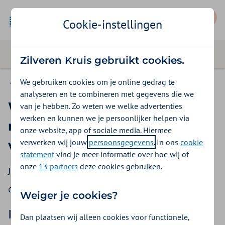
Mijn Zilveren Kruis
Cookie-instellingen
Zilveren Kruis gebruikt cookies.
We gebruiken cookies om je online gedrag te
Goed voorbereid naar het buitenland
analyseren en te combineren met gegevens die we
Waar moet ik me registreren
van je hebben. Zo weten we welke advertenties
werken en kunnen we je persoonlijker helpen via
met mijn 111-
onze website, app of sociale media. Hiermee
verwerken wij jouw
persoonsgegevens
. In ons
cookie
vakantieformulier?
statement
vind je meer informatie over hoe wij of
onze
13 partners
deze cookies gebruiken.
Je gaat in Tunesië naar het CNSS, in Turkije naar
de SGK.
Weiger je cookies?
In Tunesië ga je naar een kantoor
Dan plaatsen wij alleen cookies voor functionele,