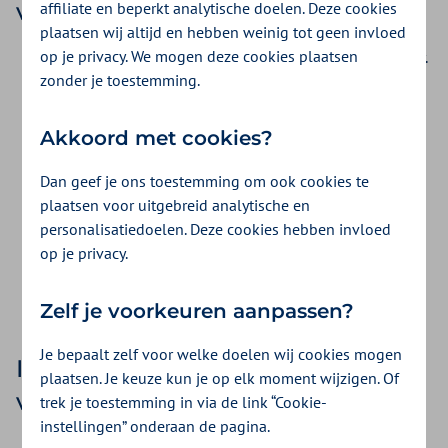
van het CNSS
affiliate en beperkt analytische doelen. Deze cookies
plaatsen wij altijd en hebben weinig tot geen invloed
op je privacy. We mogen deze cookies plaatsen
Ga met het N/TUN 111-formulier naar een CNSS-kantoor.
zonder je toestemming.
Moet je worden opgenomen in het ziekenhuis? Dan ga je
vooraf naar een zorgverlener van het CNSS. Hier krijg je
een papier waarmee je kunt worden opgenomen in een
Akkoord met cookies?
instelling waar vastgestelde tarieven gelden.
Dan geef je ons toestemming om ook cookies te
De vergoeding regel je vervolgens ook via het CNSS. Bij
plaatsen voor uitgebreid analytische en
een particuliere zorgverlener betaal je eerst zelf de
personalisatiedoelen. Deze cookies hebben invloed
rekening. En dien je deze tijdens jouw verblijf nog in bij
op je privacy.
het CNSS. Je krijgt alleen een vergoeding tot maximaal
het in Tunesië geldende tarief.
Zelf je voorkeuren aanpassen?
Je bepaalt zelf voor welke doelen wij cookies mogen
In Turkije ga je naar een kantoor
plaatsen. Je keuze kun je op elk moment wijzigen. Of
van de SGK
trek je toestemming in via de link “Cookie-
instellingen” onderaan de pagina.
Ga met het 111-vakantieformulier naar een SGK-kantoor.