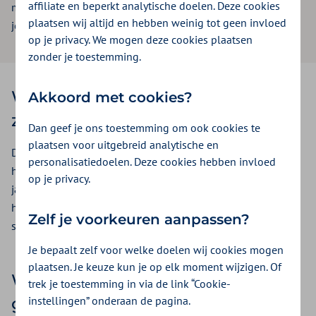
affiliate en beperkt analytische doelen. Deze cookies
medicijnen? Worden ze vergoed? En wat betekent dat voor
plaatsen wij altijd en hebben weinig tot geen invloed
jou als verzekerde? We leggen het je uit.
op je privacy. We mogen deze cookies plaatsen
zonder je toestemming.
Wat zijn dure
Akkoord met cookies?
ziekenhuisgeneesmiddelen?
Dan geef je ons toestemming om ook cookies te
plaatsen voor uitgebreid analytische en
Dat zijn medicijnen die nodig zijn voor een behandeling in
personalisatiedoelen. Deze cookies hebben invloed
het ziekenhuis en die per patiënt minimaal 1.000 euro per
op je privacy.
jaar kosten. Soms kunnen de kosten oplopen tot
honderdduizenden euro’s per behandeling, bijvoorbeeld bij
Zelf je voorkeuren aanpassen?
sommige kanker-, enzym- of gentherapieën.
Je bepaalt zelf voor welke doelen wij cookies mogen
plaatsen. Je keuze kun je op elk moment wijzigen. Of
Wie betaalt deze
trek je toestemming in via de link “Cookie-
instellingen” onderaan de pagina.
geneesmiddelen?