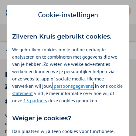
Mijn Zilveren Kruis
Cookie-instellingen
Zilveren Kruis gebruikt cookies.
We gebruiken cookies om je online gedrag te
ohzitdatzo
analyseren en te combineren met gegevens die we
van je hebben. Zo weten we welke advertenties
werken en kunnen we je persoonlijker helpen via
Dure geneesmiddelen in het
onze website, app of sociale media. Hiermee
ziekenhuis
verwerken wij jouw
persoonsgegevens
. In ons
cookie
statement
vind je meer informatie over hoe wij of
#ohzitdatzo!
onze
13 partners
deze cookies gebruiken.
Voor steeds meer ernstige en zeldzame aandoeningen zijn
Weiger je cookies?
dure ziekenhuisgeneesmiddelen beschikbaar. Dat geeft
Dan plaatsen wij alleen cookies voor functionele,
hoop, maar roept ook vragen op. Wie betaalt deze