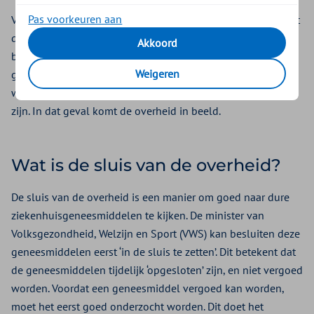
Pas voorkeuren aan
Veel dure ziekenhuisgeneesmiddelen krijg je vergoed vanuit
de basisverzekering. Je hoeft ze dan niet zelf te betalen. Je
Akkoord
betaalt alleen je eigen risico. Maar bij sommige nieuwe
Weigeren
geneesmiddelen is het nog niet duidelijk hoe goed ze
werken, voor wie ze werken en of ze hun hoge prijs waard
zijn. In dat geval komt de overheid in beeld.
Wat is de sluis van de overheid?
De sluis van de overheid is een manier om goed naar dure
ziekenhuisgeneesmiddelen te kijken. De minister van
Volksgezondheid, Welzijn en Sport (VWS) kan besluiten deze
geneesmiddelen eerst ‘in de sluis te zetten’. Dit betekent dat
de geneesmiddelen tijdelijk ‘opgesloten’ zijn, en niet vergoed
worden. Voordat een geneesmiddel vergoed kan worden,
moet het eerst goed onderzocht worden. Dit doet het