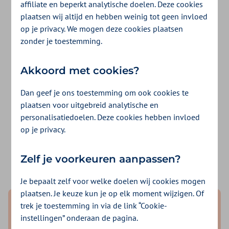
affiliate en beperkt analytische doelen. Deze cookies
plaatsen wij altijd en hebben weinig tot geen invloed
1 op de 5 mensen in Nederland krijgt
op je privacy. We mogen deze cookies plaatsen
zonder je toestemming.
huidkanker. Dat moet én kan anders. Daarom
vind je op meer dan 120 locaties
Akkoord met cookies?
zonnebrandpalen én kun je onze shotjes
Dan geef je ons toestemming om ook cookies te
zonnebrandcrème op veel terrassen
plaatsen voor uitgebreid analytische en
bestellen.
personalisatiedoelen. Deze cookies hebben invloed
op je privacy.
Vind een smeerpaal
Zelf je voorkeuren aanpassen?
Je bepaalt zelf voor welke doelen wij cookies mogen
plaatsen. Je keuze kun je op elk moment wijzigen. Of
trek je toestemming in via de link “Cookie-
instellingen” onderaan de pagina.
Premie berekenen