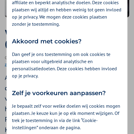
affiliate en beperkt analytische doelen. Deze cookies
plaatsen wij altijd en hebben weinig tot geen invloed
op je privacy. We mogen deze cookies plaatsen
zonder je toestemming.
Wat is het verschil tussen
Akkoord met cookies?
(heup)artrose en coxartrose?
Dan geef je ons toestemming om ook cookies te
Geplaatst op 28 mei 2026 | Een artikel als onderdeel van
Hulp bij
plaatsen voor uitgebreid analytische en
zorgvragen
| 5 minuten lezen
personalisatiedoelen. Deze cookies hebben invloed
op je privacy.
Artsen gebruiken de woorden artrose en
coxartrose vaak door elkaar. Dat kan
Zelf je voorkeuren aanpassen?
verwarrend zijn. Hebben ze het over
Je bepaalt zelf voor welke doelen wij cookies mogen
hetzelfde, of is er echt een verschil? Leo
plaatsen. Je keuze kun je op elk moment wijzigen. Of
Rasing is medisch adviseur bij Zilveren
trek je toestemming in via de link “Cookie-
instellingen” onderaan de pagina.
Kruis. Hij legt uit wat artrose is, wat