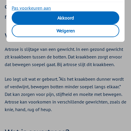
coxartrose betekent en hoe deze termen
Pas voorkeuren aan
met elkaar samenhangen.
Akkoord
Weigeren
Wat is artrose?
Artrose is slijtage van een gewricht. In een gezond gewricht
zit kraakbeen tussen de botten. Dat kraakbeen zorgt ervoor
dat bewegen soepel gaat. Bij artrose slijt dit kraakbeen.
Leo legt uit wat er gebeurt. “Als het kraakbeen dunner wordt
of verdwijnt, bewegen botten minder soepel langs elkaar.”
Dat kan zorgen voor pijn, stijfheid en moeite met bewegen.
Artrose kan voorkomen in verschillende gewrichten, zoals de
knie, hand, rug of heup.