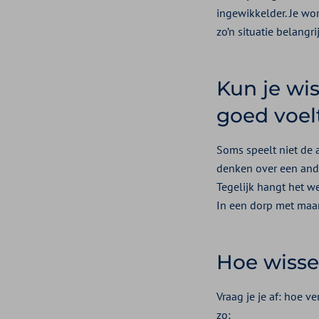
ingewikkelder. Je wor
zo’n situatie belangri
Kun je wis
goed voel
Soms speelt niet de a
denken over een ande
Tegelijk hangt het we
In een dorp met maar 
Hoe wissel
Vraag je je af: hoe v
zo: