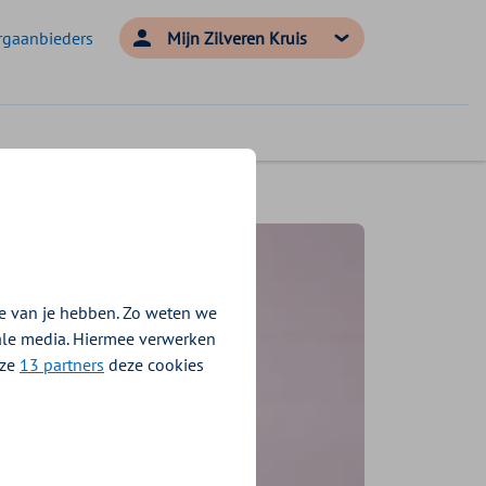
rgaanbieders
Mijn Zilveren Kruis
e van je hebben. Zo weten we
iale media. Hiermee verwerken
nze
13 partners
deze cookies