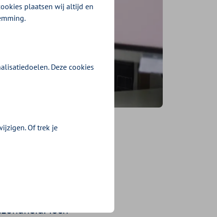
ookies plaatsen wij altijd en
temming.
alisatiedoelen. Deze cookies
jzigen. Of trek je
 bij het
s
gezondheid. Toch