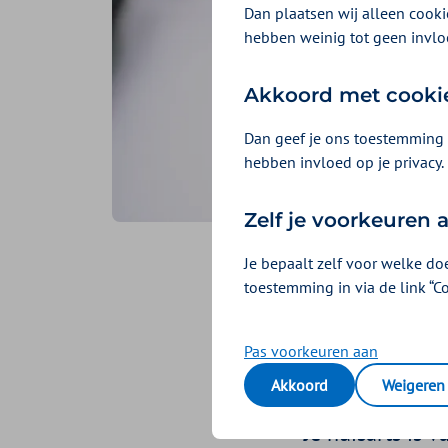
Dan plaatsen wij alleen cookie
hebben weinig tot geen invlo
Akkoord met cooki
Dan geef je ons toestemming 
hebben invloed op je privacy.
Zelf je voorkeuren
Je bepaalt zelf voor welke do
Hoe wis
toestemming in via de link “C
vinden 
Pas voorkeuren aan
Akkoord
Weigeren
Geplaatst op 13 mei 20
Je huisarts is 