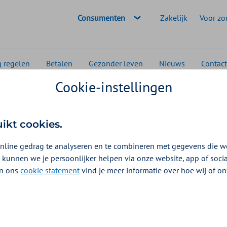
Geselecteerde doelgroep:
Consumenten
Zakelijk
Voor zo
g regelen
Betalen
Gezonder leven
Nieuws
Contact
Cookie-instellingen
vragen
Hoe wissel je van huisarts?
uikt cookies.
nline gedrag te analyseren en te combineren met gegevens die w
 kunnen we je persoonlijker helpen via onze website, app of soc
 In ons
cookie statement
vind je meer informatie over hoe wij of o