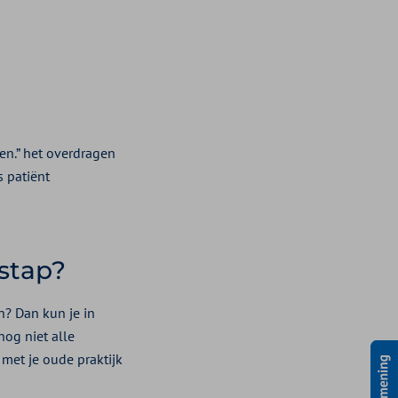
en.” het overdragen
s patiënt
rstap?
n? Dan kun je in
nog niet alle
met je oude praktijk