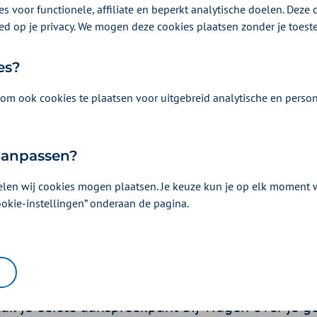
s voor functionele, affiliate en beperkt analytische doelen. Deze c
ed op je privacy. We mogen deze cookies plaatsen zonder je toes
es?
om ook cookies te plaatsen voor uitgebreid analytische en person
 aanpassen?
elen wij cookies mogen plaatsen. Je keuze kun je op elk moment wi
sel je van huisarts? Tips
ookie-instellingen” onderaan de pagina.
van een nieuwe huisart
26 | Een artikel als onderdeel van
Hulp bij zorgvragen
| 4 minuten lezen
vaak je eerste aanspreekpunt bij vragen over je 