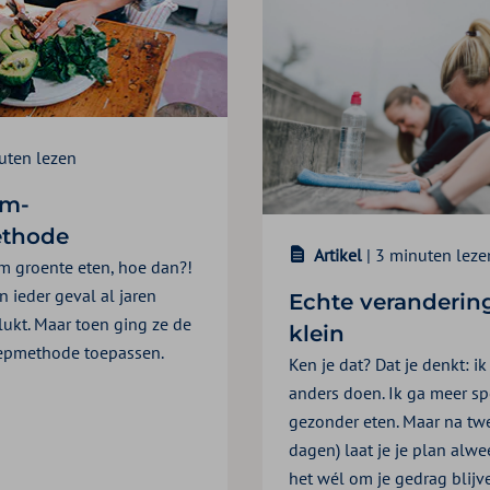
uten lezen
om-
thode
Artikel
| 3 minuten leze
m groente eten, hoe dan?!
n ieder geval al jaren
Echte veranderin
lukt. Maar toen ging ze de
klein
pmethode toepassen.
Ken je dat? Dat je denkt: i
anders doen. Ik ga meer sp
gezonder eten. Maar na tw
dagen) laat je je plan alwe
het wél om je gedrag blijv