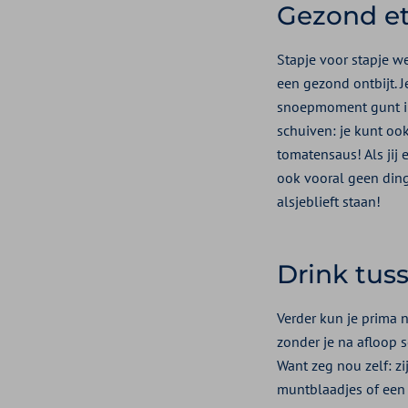
Gezond et
Stapje voor stapje we
een gezond ontbijt. J
snoepmoment gunt in 
schuiven: je kunt oo
tomatensaus! Als jij 
ook vooral geen dinge
alsjeblieft staan!
Drink tus
Verder kun je prima 
zonder je na afloop s
Want zeg nou zelf: zi
muntblaadjes of een s