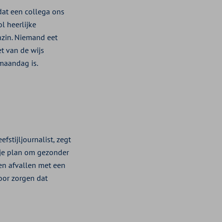
dat een collega ons
l heerlijke
nzin. Niemand eet
et van de wijs
maandag is.
fstijljournalist, zegt
n je plan om gezonder
en afvallen met een
oor zorgen dat