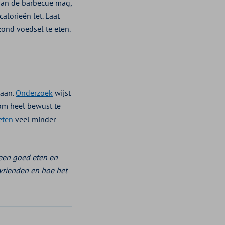
 van de barbecue mag,
alorieën let. Laat
zond voedsel te eten.
taan.
Onderzoek
wijst
 om heel bewust te
eten
veel minder
leen goed eten en
vrienden en hoe het