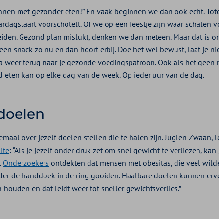
nnen met gezonder eten!” En vaak beginnen we dan ook echt. Tot
ardagstaart voorschotelt. Of we op een feestje zijn waar schalen vo
leiden. Gezond plan mislukt, denken we dan meteen. Maar dat is o
en snack zo nu en dan hoort erbij. Doe het wel bewust, laat je ni
 weer terug naar je gezonde voedingspatroon. Ook als het geen 
 eten kan op elke dag van de week. Op ieder uur van de dag.
doelen
emaal over jezelf doelen stellen die te halen zijn. Juglen Zwaan, lee
ite
: “Als je jezelf onder druk zet om snel gewicht te verliezen, ka
.
Onderzoekers
ontdekten dat mensen met obesitas, die veel wild
der de handdoek in de ring gooiden. Haalbare doelen kunnen erv
houden en dat leidt weer tot sneller gewichtsverlies.”