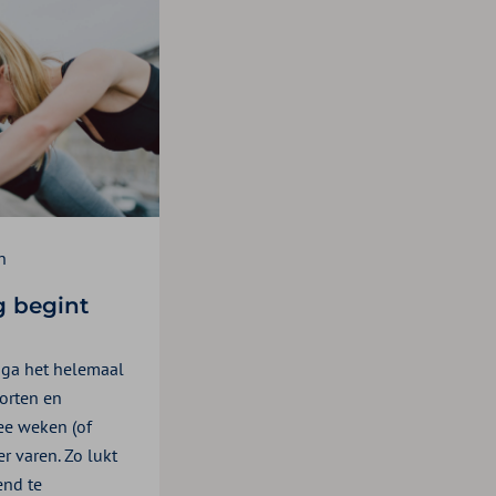
n
g begint
k ga het helemaal
orten en
ee weken (of
er varen. Zo lukt
end te