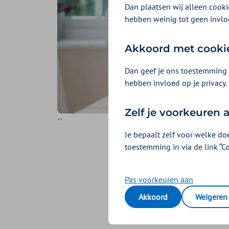
Dan plaatsen wij alleen cookie
hebben weinig tot geen invlo
Akkoord met cooki
Dan geef je ons toestemming 
hebben invloed op je privacy.
Zelf je voorkeuren
""
Je bepaalt zelf voor welke do
toestemming in via de link “C
Gezond 
maand
Pas voorkeuren aan
Akkoord
Weigeren
Geplaatst op 11 august