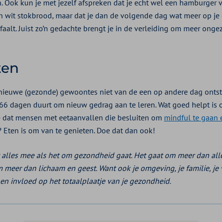
en. Ook kun je met jezelf afspreken dat je echt wel een hamburger
 wit stokbrood, maar dat je dan de volgende dag wat meer op je c
 faalt. Juist zo’n gedachte brengt je in de verleiding om meer onge
ten
 nieuwe (gezonde) gewoontes niet van de een op andere dag onts
 66 dagen duurt om nieuw gedrag aan te leren. Wat goed helpt is
e dat mensen met eetaanvallen die besluiten om
mindful te gaan 
? Eten is om van te genieten. Doe dat dan ook!
elt alles mee als het om gezondheid gaat. Het gaat om meer dan al
eer dan lichaam en geest. Want ook je omgeving, je familie, je 
en invloed op het totaalplaatje van je gezondheid.