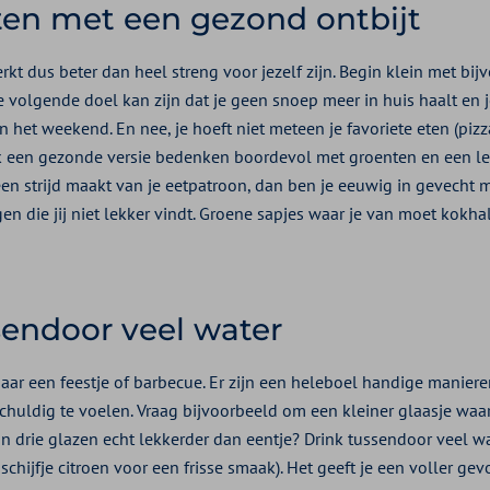
en met een gezond ontbijt
rkt dus beter dan heel streng voor jezelf zijn. Begin klein met bi
e volgende doel kan zijn dat je geen snoep meer in huis haalt en j
het weekend. En nee, je hoeft niet meteen je favoriete eten (pizza
k een gezonde versie bedenken boordevol met groenten en een le
een strijd maakt van je eetpatroon, dan ben je eeuwig in gevecht m
n die jij niet lekker vindt. Groene sapjes waar je van moet kokha
sendoor veel water
naar een feestje of barbecue. Er zijn een heleboel handige manier
chuldig te voelen. Vraag bijvoorbeeld om een kleiner glaasje waar j
jn drie glazen echt lekkerder dan eentje? Drink tussendoor veel wa
chijfje citroen voor een frisse smaak). Het geeft je een voller gevo