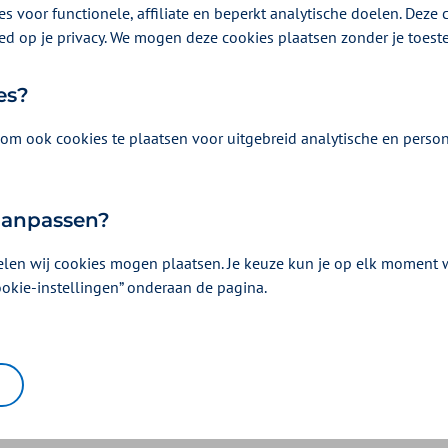
s voor functionele, affiliate en beperkt analytische doelen. Deze c
ed op je privacy. We mogen deze cookies plaatsen zonder je toes
es?
om ook cookies te plaatsen voor uitgebreid analytische en person
 aanpassen?
elen wij cookies mogen plaatsen. Je keuze kun je op elk moment wi
ookie-instellingen” onderaan de pagina.
eten start niet alleen o
ag
us 2021 | Een artikel als onderdeel van
Gezondere voeding
| 3 minuten l