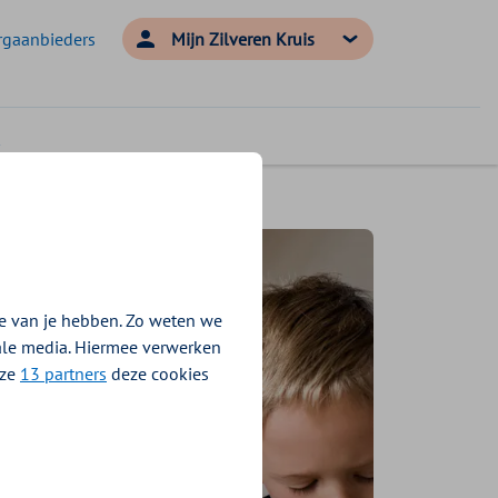
rgaanbieders
Mijn Zilveren Kruis
e van je hebben. Zo weten we
iale media. Hiermee verwerken
nze
13 partners
deze cookies