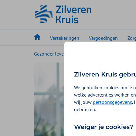
Verzekeringen
Vergoedingen
Zor
Gezonder leven
Magazine
Gezond eten s
Zilveren Kruis gebr
We gebruiken cookies om je o
welke advertenties werken en
wij jouw
persoonsgegevens
.
gebruiken.
Weiger je cookies?