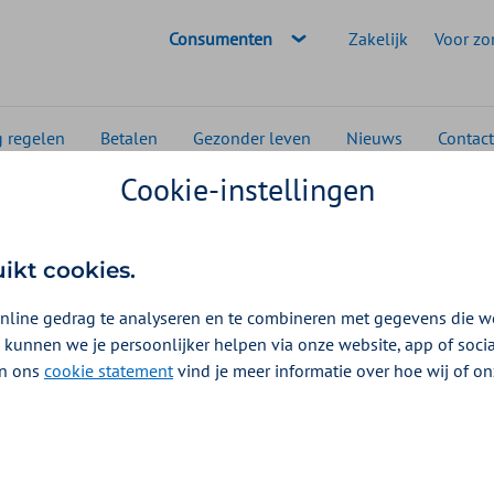
Geselecteerde doelgroep:
Consumenten
Zakelijk
Voor zo
g regelen
Betalen
Gezonder leven
Nieuws
Contact
Cookie-instellingen
tart niet alleen op maandag
uikt cookies.
nline gedrag te analyseren en te combineren met gegevens die w
 kunnen we je persoonlijker helpen via onze website, app of soc
 In ons
cookie statement
vind je meer informatie over hoe wij of o