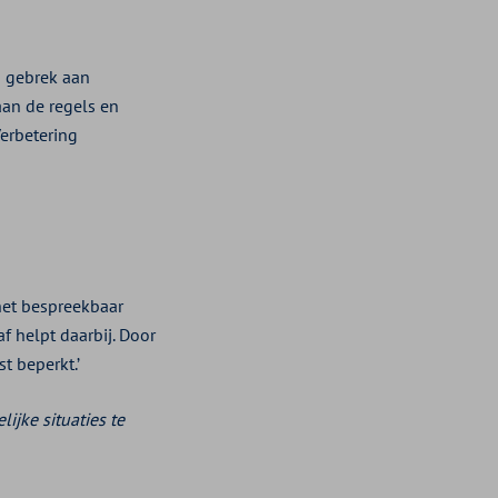
ij gebrek aan
aan de regels en
erbetering
het bespreekbaar
 helpt daarbij. Door
t beperkt.’
ijke situaties te