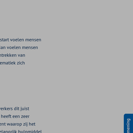
e start voelen mensen
, dan voelen mensen
antrekken van
lematiek zich
rkers dit juist
 heeft een zeer
ent waarop zij het
belangrijk hulpmiddel