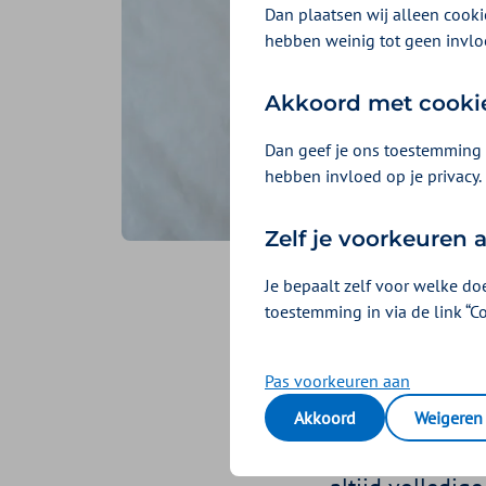
Dan plaatsen wij alleen cookie
hebben weinig tot geen invlo
Akkoord met cooki
Dan geef je ons toestemming 
hebben invloed op je privacy.
Zelf je voorkeuren
Je bepaalt zelf voor welke do
Kanker
toestemming in via de link “C
Geplaatst op 26 oktobe
Pas voorkeuren aan
Terwijl u dit a
Akkoord
Weigeren
Ieder jaar kome