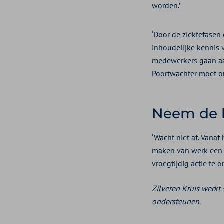
worden.’
‘Door de ziektefasen 
inhoudelijke kennis 
medewerkers gaan aan
Poortwachter moet on
Neem de l
‘Wacht niet af. Vana
maken van werk een l
vroegtijdig actie te
Zilveren Kruis werk
ondersteunen.