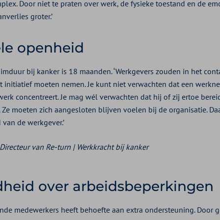
mplex. Door niet te praten over werk, de fysieke toestand en de e
verlies groter.’
le openheid
mduur bij kanker is 18 maanden. ‘Werkgevers zouden in het cont
t initiatief moeten nemen. Je kunt niet verwachten dat een werkne
erk concentreert. Je mag wél verwachten dat hij of zij ertoe bere
n. Ze moeten zich aangesloten blijven voelen bij de organisatie. Daa
 van de werkgever.’
recteur van Re-turn | Werkkracht bij kanker
heid over arbeidsbeperkingen
ende medewerkers heeft behoefte aan extra ondersteuning. Door g