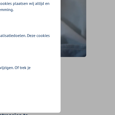
ookies plaatsen wij altijd en
temming.
alisatiedoelen. Deze cookies
jzigen. Of trek je
met kanker.
 lang niet