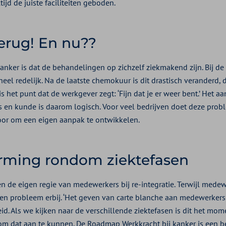
ijd de juiste faciliteiten geboden.
rug! En nu??
kanker is dat de behandelingen op zichzelf ziekmakend zijn. Bij d
heel redelijk. Na de laatste chemokuur is dit drastisch veranderd
is het punt dat de werkgever zegt: ‘Fijn dat je er weer bent.’ Het a
is en kunde is daarom logisch. Voor veel bedrijven doet deze prob
oor om een eigen aanpak te ontwikkelen.
rming rondom ziektefasen
 de eigen regie van medewerkers bij re-integratie. Terwijl medewe
en probleem erbij. ‘Het geven van carte blanche aan medewerkers
d. Als we kijken naar de verschillende ziektefasen is dit het mom
 om dat aan te kunnen. De Roadmap Werkkracht bij kanker is een 