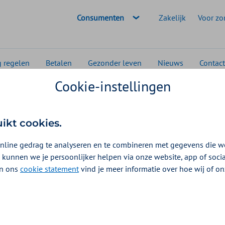
Geselecteerde doelgroep:
Consumenten
Zakelijk
Voor zo
g regelen
Betalen
Gezonder leven
Nieuws
Contact
Cookie-instellingen
k
Kanker op de werkvloer
uikt cookies.
nline gedrag te analyseren en te combineren met gegevens die w
 kunnen we je persoonlijker helpen via onze website, app of soc
 In ons
cookie statement
vind je meer informatie over hoe wij of o