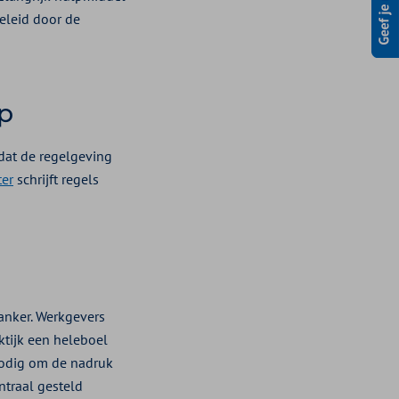
beleid door de
p
dat de regelgeving
ter
schrijft regels
kanker. Werkgevers
ktijk een heleboel
nodig om de nadruk
traal gesteld