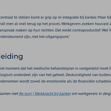
centraal te stellen komt er grip op re-integratie bij kanker. Maar b
valt men al snel terug op het proces. Werkgevers zoeken houvast 
spraak maken op hun rechten. Dat werkt contraproductief. Wet V
dersteunend zijn, niet het uitgangspunt.’
eiding
f het moment dat het medische behandelplan is vastgesteld moet 
ogisch onderdeel zijn van het geheel. Deskundigheid van buitenaf
 ondernemen wordt zowel de emotionele als de financiële schadelas
t samen met
Re-turn | Werkkracht bij kanker
om werkgevers in dergel