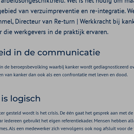
e arbeidsongeschiktheid. Wel is het nodig om ma
ebied van verzuimpreventie en re-integratie. We
l, Directeur van Re-turn | Werkkracht bij kanke
 die werkgevers in de praktijk ervaren.
id in de communicatie
n de beroepsbevolking waarbij kanker wordt gediagnosticeerd ov
len van kanker dan ook als een confrontatie met leven en dood.
is logisch
er gesteld wordt is het crisis. De één gaat het gesprek aan met d
r iedereen gebruikt het eigen referentiekader. Mensen hebben alle
mes. Als een medewerker zich vervolgens ook nog afsluit voor de