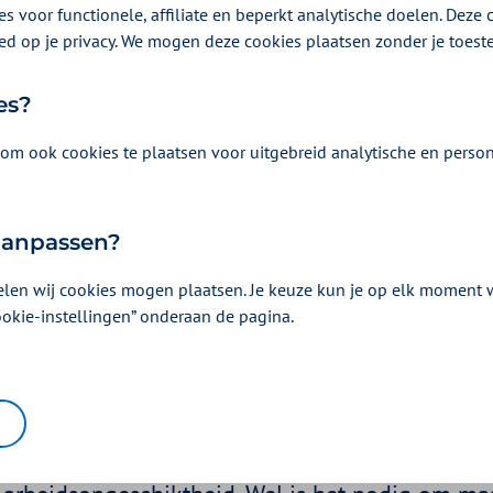
s voor functionele, affiliate en beperkt analytische doelen. Deze c
ed op je privacy. We mogen deze cookies plaatsen zonder je toes
es?
om ook cookies te plaatsen voor uitgebreid analytische en person
 aanpassen?
elen wij cookies mogen plaatsen. Je keuze kun je op elk moment wi
 op de werkvloer
ookie-instellingen” onderaan de pagina.
r 2021 | Een artikel als onderdeel van
werkplek
| 3 minuten lezen
rtikel leest zijn er 250.000 werkenden die leven 
n daar 40.000 mensen bij. Gelukkig betekent dit