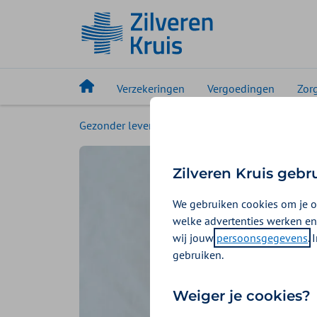
Verzekeringen
Vergoedingen
Zor
Gezonder leven
Magazine
Fijne werkple
Zilveren Kruis gebr
We gebruiken cookies om je o
welke advertenties werken en
wij jouw
persoonsgegevens
.
gebruiken.
Weiger je cookies?