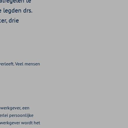
atregelen te
 legden drs.
r, drie
erleeft. Veel mensen
e werkgever, een
rlei persoonlijke
 werkgever wordt het