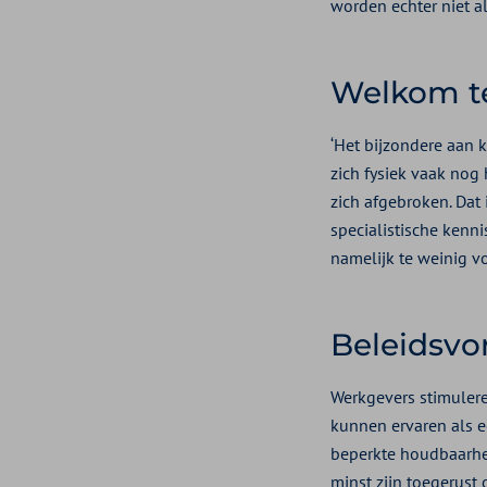
worden echter niet alt
Welkom te
‘Het bijzondere aan 
zich fysiek vaak nog 
zich afgebroken. Dat 
specialistische kenn
namelijk te weinig v
Beleidsvo
Werkgevers stimuleren
kunnen ervaren als e
beperkte houdbaarhei
minst zijn toegerust