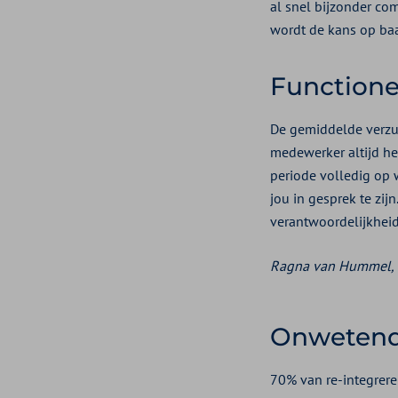
al snel bijzonder co
wordt de kans op baan
Functione
De gemiddelde verzui
medewerker altijd he
periode volledig op w
jou in gesprek te zij
verantwoordelijkheid
Ragna van Hummel, Di
Onwetend
70% van re-integrer