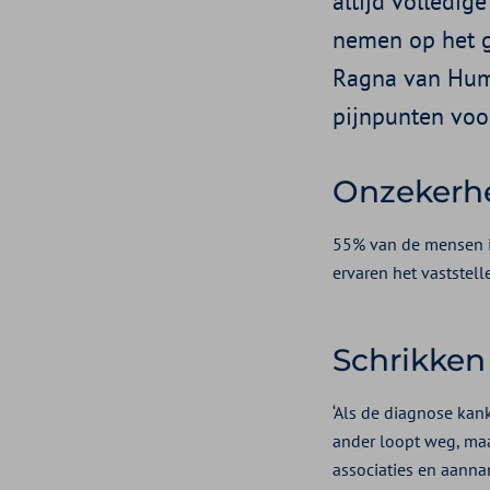
altijd volledig
nemen op het g
Ragna van Humme
pijnpunten voor
Onzekerhe
55% van de mensen i
ervaren het vaststel
Schrikken 
‘Als de diagnose kank
ander loopt weg, maa
associaties en aanna