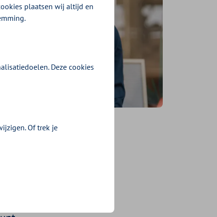
ookies plaatsen wij altijd en
temming.
alisatiedoelen. Deze cookies
jzigen. Of trek je
voeren
en luisteren
sch gesprek?
j Werkend Beter