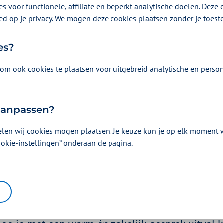
s voor functionele, affiliate en beperkt analytische doelen. Deze c
ed op je privacy. We mogen deze cookies plaatsen zonder je toes
es?
om ook cookies te plaatsen voor uitgebreid analytische en person
 aanpassen?
elen wij cookies mogen plaatsen. Je keuze kun je op elk moment wi
m en zakelijk gesprek 
ookie-instellingen” onderaan de pagina.
21 | Een podcast als onderdeel van
1000 stappen podcasts
| 13:06 minut
een medewerker in een poging tot een empathi
 bedoeling. Miloushka is coach en ondernemer bi