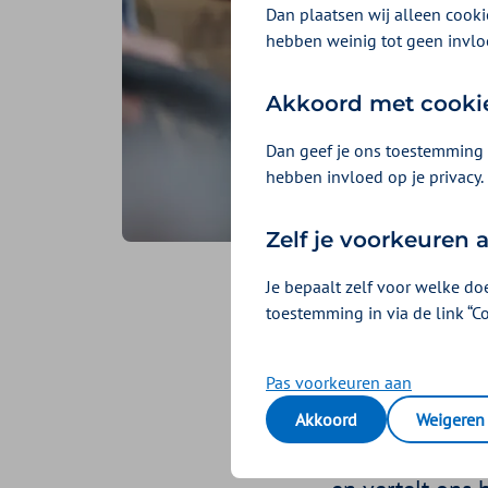
Dan plaatsen wij alleen cookie
hebben weinig tot geen invlo
Akkoord met cooki
Dan geef je ons toestemming 
hebben invloed op je privacy.
Zelf je voorkeuren
Je bepaalt zelf voor welke do
Een war
toestemming in via de link “C
Geplaatst op 19 mei 20
Pas voorkeuren aan
Meehuilen met 
Akkoord
Weigeren
Dat is niet de