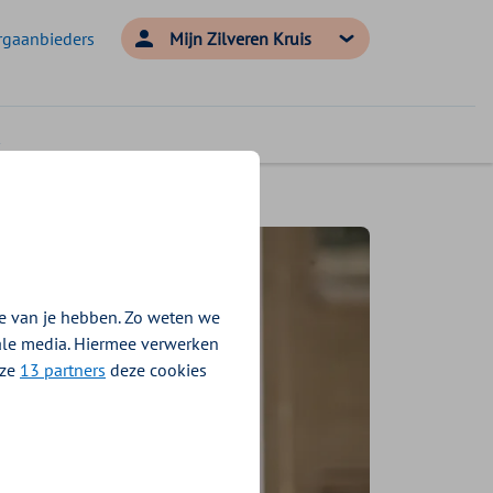
rgaanbieders
Mijn Zilveren Kruis
e van je hebben. Zo weten we
iale media. Hiermee verwerken
nze
13 partners
deze cookies