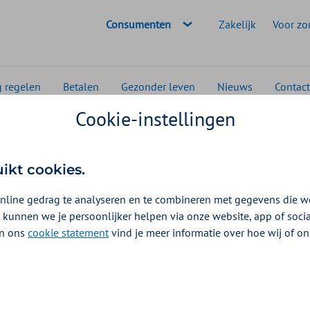
Geselecteerde doelgroep:
Consumenten
Zakelijk
Voor zo
g regelen
Betalen
Gezonder leven
Nieuws
Contact
Cookie-instellingen
 podcasts
Een warm en zakelijk gesprek voeren
uikt cookies.
nline gedrag te analyseren en te combineren met gegevens die w
 kunnen we je persoonlijker helpen via onze website, app of soc
 In ons
cookie statement
vind je meer informatie over hoe wij of o