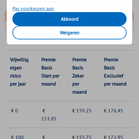
Pas voorkeuren aan
Zilveren Kruis
Akkoord
ZieZo
Weigeren
Vrijwillig
Premie
Premie
Premie
eigen
Basis
Basis
Basis
risico
Start per
Zeker
Exclusief
per jaar
maand
per
per maand
maand
€ 0
€
€ 159,25
€ 176,45
153,95
€ 100
€
€ 155,75
€ 172,95