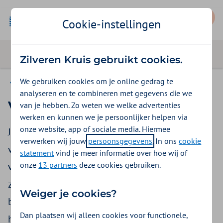
Mijn Zilveren Kruis
Cookie-instellingen
Zilveren Kruis gebruikt cookies.
We gebruiken cookies om je online gedrag te
Eigen risico
analyseren en te combineren met gegevens die we
Vrijwillig eigen risico
van je hebben. Zo weten we welke advertenties
werken en kunnen we je persoonlijker helpen via
onze website, app of sociale media. Hiermee
Je kunt je verplicht eigen risico verhogen: het
verwerken wij jouw
persoonsgegevens
. In ons
cookie
vrijwillig eigen risico. Het voordeel van het
statement
vind je meer informatie over hoe wij of
onze
13 partners
deze cookies gebruiken.
verhogen van je eigen risico is dat je minder
zorgpremie betaalt. Maar áls je zorgkosten hebt,
Weiger je cookies?
betaal je wel een groter deel zelf. Verwacht je in
Dan plaatsen wij alleen cookies voor functionele,
het komende jaar zorg nodig te hebben uit de