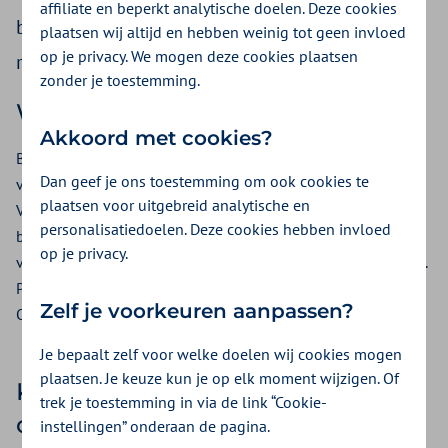
affiliate en beperkt analytische doelen. Deze cookies
basisverzekering? Het verhogen van je eigen
plaatsen wij altijd en hebben weinig tot geen invloed
op je privacy. We mogen deze cookies plaatsen
risico is niet altijd voordelig.
zonder je toestemming.
Wat is het vrijwillig eigen risico?
Akkoord met cookies?
Bovenop het verplicht eigen risico van € 385 kan iedereen
Dan geef je ons toestemming om ook cookies te
van 18 jaar en ouder kiezen voor een vrijwillig eigen risico.
plaatsen voor uitgebreid analytische en
Van € 100, € 200, € 300, € 400 of € 500. Hoe hoger het
personalisatiedoelen. Deze cookies hebben invloed
bedrag, hoe hoger de korting op je premie. Net als bij het
op je privacy.
verplicht eigen risico, betaal je het vrijwillig eigen risico zelf.
Pas daarna krijg je kosten vergoed uit de basisverzekering.
Zelf je voorkeuren aanpassen?
Ook dit bedrag geldt voor een heel kalenderjaar.
Je bepaalt zelf voor welke doelen wij cookies mogen
plaatsen. Je keuze kun je op elk moment wijzigen. Of
Kies je vrijwillig eigen risico en
trek je toestemming in via de link “Cookie-
ontdek het voordeel in 2026
instellingen” onderaan de pagina.