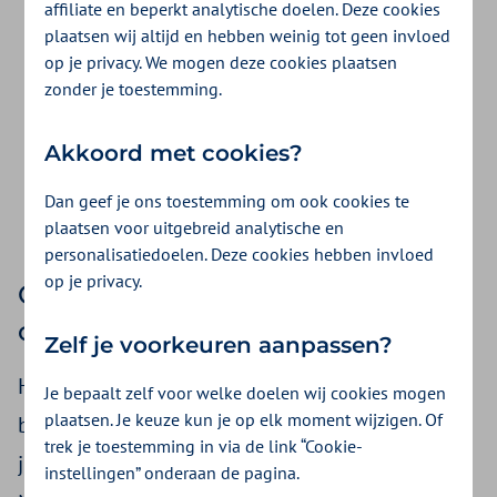
affiliate en beperkt analytische doelen. Deze cookies
Heb je een verdacht plekje op je huid? Check
plaatsen wij altijd en hebben weinig tot geen invloed
op je privacy. We mogen deze cookies plaatsen
deze makkelijk en snel met de SkinVision-
zonder je toestemming.
app.
Akkoord met cookies?
Dan geef je ons toestemming om ook cookies te
Download de SkinVision-app
plaatsen voor uitgebreid analytische en
personalisatiedoelen. Deze cookies hebben invloed
op je privacy.
Controleer zelf verdachte plekken
op je huid
Zelf je voorkeuren aanpassen?
Heb je een verdacht plekje op je huid? Het is
Je bepaalt zelf voor welke doelen wij cookies mogen
plaatsen. Je keuze kun je op elk moment wijzigen. Of
belangrijk dat je dit op tijd controleert. Dat kun
trek je toestemming in via de link “Cookie-
je nu heel makkelijk zelf met de SkinVision-app.
instellingen” onderaan de pagina.