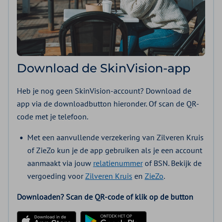
Download de SkinVision-app
Heb je nog geen SkinVision-account? Download de
app via de downloadbutton hieronder. Of scan de QR-
code met je telefoon.
Met een aanvullende verzekering van Zilveren Kruis
of ZieZo kun je de app gebruiken als je een account
aanmaakt via jouw
relatienummer
of BSN. Bekijk de
vergoeding voor
Zilveren Kruis
en
ZieZo
.
Downloaden? Scan de QR-code of klik op de button
Download in de App Store
Ontdek het op Google Play