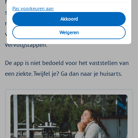
Maak een foto met de app en binnen enkele
Pas voorkeuren aan
seconden weet je of een plekje verdacht is of
Akkoord
niet. Zo ben je snel gerustgesteld. Is er een
Weigeren
verhoogd risico? Dan krijg je een advies met
vervolgstappen.
De app is niet bedoeld voor het vaststellen van
een ziekte. Twijfel je? Ga dan naar je huisarts.