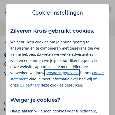
Mijn Zilveren Kruis
Cookie-instellingen
Zilveren Kruis gebruikt cookies.
We gebruiken cookies om je online gedrag te
Gemeenten Optimaal
analyseren en te combineren met gegevens die we
Online brilrecept
van je hebben. Zo weten we welke advertenties
werken en kunnen we je persoonlijker helpen via
Gemeenten Optimaal
onze website, app of sociale media. Hiermee
vergoedingen 2026
verwerken wij jouw
persoonsgegevens
. In ons
cookie
statement
vind je meer informatie over hoe wij of
onze
13 partners
deze cookies gebruiken.
2025
2026
Weiger je cookies?
Bij Easee kunt u zelf, waar en wanneer u wilt, een
betrouwbare online oogmeting doen.
Dan plaatsen wij alleen cookies voor functionele,