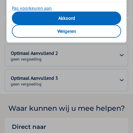
Basisverzekering
Pas voorkeuren aan
geen vergoeding
Akkoord
Optimaal Aanvullend 1
Weigeren
geen vergoeding
Optimaal Aanvullend 2
geen vergoeding
Optimaal Aanvullend 3
geen vergoeding
Waar kunnen wij u mee helpen?
Direct naar