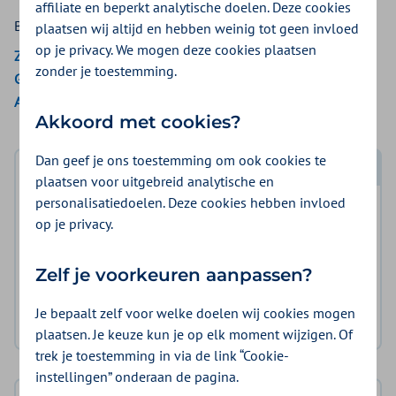
affiliate en beperkt analytische doelen. Deze cookies
Bekijk de vergoedingen van:
plaatsen wij altijd en hebben weinig tot geen invloed
op je privacy. We mogen deze cookies plaatsen
Zilveren Kruis
zonder je toestemming.
Gemeente Amsterdam
Aon Vitaal
Akkoord met cookies?
Dan geef je ons toestemming om ook cookies te
Log in met DigiD
plaatsen voor uitgebreid analytische en
personalisatiedoelen. Deze cookies hebben invloed
Log in en bekijk welke vergoeding en voorwaarden
op je privacy.
voor u gelden.
Zelf je voorkeuren aanpassen?
Log in met DigiD
Je bepaalt zelf voor welke doelen wij cookies mogen
Geen DigiD?
Vraag aan
plaatsen. Je keuze kun je op elk moment wijzigen. Of
trek je toestemming in via de link “Cookie-
instellingen” onderaan de pagina.