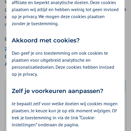
in het algemeen, over samenwerken, stress die u ervaart,
affiliate en beperkt analytische doelen. Deze cookies
grenzen stellen. Maar ook over meer algemene thema’s zoals
plaatsen wij altijd en hebben weinig tot geen invloed
op je privacy. We mogen deze cookies plaatsen
energie, slaap of relaties. Of het nu gaat over privé of werk…
zonder je toestemming.
met HeyCoach komt u verder!
Bekijk de vergoedingen van:
Akkoord met cookies?
Zilveren Kruis
Dan geef je ons toestemming om ook cookies te
Gemeente Amsterdam
plaatsen voor uitgebreid analytische en
Aon Vitaal
personalisatiedoelen. Deze cookies hebben invloed
op je privacy.
Log in met DigiD
Zelf je voorkeuren aanpassen?
Log in en bekijk welke vergoeding en voorwaarden
Je bepaalt zelf voor welke doelen wij cookies mogen
voor u gelden.
plaatsen. Je keuze kun je op elk moment wijzigen. Of
trek je toestemming in via de link “Cookie-
instellingen” onderaan de pagina.
Log in met DigiD