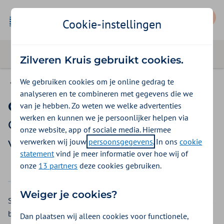
Mijn Zilveren Kruis
Cookie-instellingen
Zilveren Kruis gebruikt cookies.
We gebruiken cookies om je online gedrag te
Gemeenten Optimaal
analyseren en te combineren met gegevens die we
Online coaching (HeyCoach)
van je hebben. Zo weten we welke advertenties
werken en kunnen we je persoonlijker helpen via
Gemeenten Optimaal
onze website, app of sociale media. Hiermee
vergoedingen 2026
verwerken wij jouw
persoonsgegevens
. In ons
cookie
statement
vind je meer informatie over hoe wij of
onze
13 partners
deze cookies gebruiken.
2025
2026
Weiger je cookies?
Soms overkomen u dingen die u uit balans brengen. U heeft
behoefte om daar met iemand over te praten. Over uw werk
Dan plaatsen wij alleen cookies voor functionele,