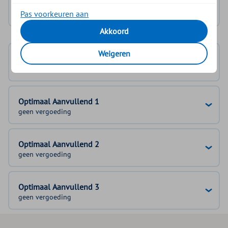
Geen DigiD?
Vraag aan
Pas voorkeuren aan
Akkoord
Weigeren
Basisverzekering
geen vergoeding
Optimaal Aanvullend 1
geen vergoeding
Optimaal Aanvullend 2
geen vergoeding
Optimaal Aanvullend 3
geen vergoeding