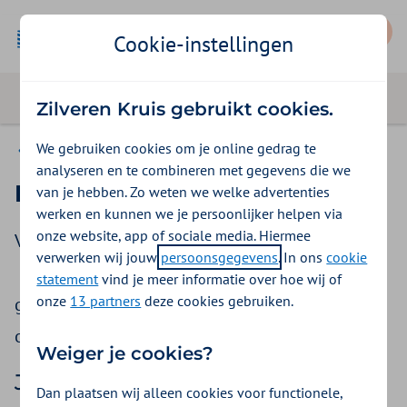
Mijn Zilveren Kruis
Cookie-instellingen
Zilveren Kruis gebruikt cookies.
We gebruiken cookies om je online gedrag te
Vergoedingen
analyseren en te combineren met gegevens die we
Krijg ik viagra vergoed?
van je hebben. Zo weten we welke advertenties
werken en kunnen we je persoonlijker helpen via
onze website, app of sociale media. Hiermee
Viagra is een medicijn dat de
werkzame stof
verwerken wij jouw
persoonsgegevens
. In ons
cookie
Sildenafil bevat. Het middel wordt bijvoorbeeld
statement
vind je meer informatie over hoe wij of
onze
13 partners
deze cookies gebruiken.
gebruikt bij erectiestoornissen. Maar ook bij pijn
op de borst (angina pectoris).
Weiger je cookies?
Je krijgt Viagra niet vergoed
Dan plaatsen wij alleen cookies voor functionele,