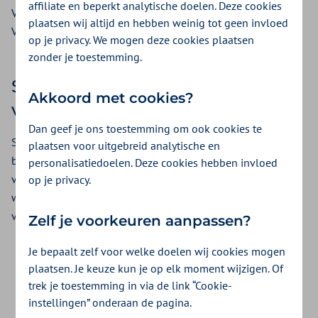
affiliate en beperkt analytische doelen. Deze cookies
Viagra is niet opgenomen in het Geneesmiddelen
plaatsen wij altijd en hebben weinig tot geen invloed
Vergoedingssysteem (GVS). Daarom vergoeden we het niet.
op je privacy. We mogen deze cookies plaatsen
zonder je toestemming.
Sildenafil kun je soms wel
Akkoord met cookies?
vergoed krijgen
Dan geef je ons toestemming om ook cookies te
Sildenafil, de werkzame stof in Viagra, is een middel dat de
plaatsen voor uitgebreid analytische en
bloedvaten verwijdt. Een arts kan medicijnen met deze stof
personalisatiedoelen. Deze cookies hebben invloed
voorschrijven voor hartproblemen. Deze medicijnen worden
op je privacy.
wel
vergoed
. Voor erectiestoornissen krijg je Sildenafil niet
vergoed.
Zelf je voorkeuren aanpassen?
Je bepaalt zelf voor welke doelen wij cookies mogen
plaatsen. Je keuze kun je op elk moment wijzigen. Of
Was dit nuttig?
trek je toestemming in via de link “Cookie-
instellingen” onderaan de pagina.
Ja
Nee