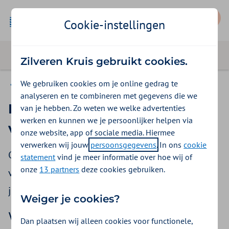
Mijn Zilveren Kruis
Cookie-instellingen
Zilveren Kruis gebruikt cookies.
We gebruiken cookies om je online gedrag te
Vergoedingen
analyseren en te combineren met gegevens die we
Krijg ik gehoorbeschermers
van je hebben. Zo weten we welke advertenties
werken en kunnen we je persoonlijker helpen via
vergoed?
onze website, app of sociale media. Hiermee
verwerken wij jouw
persoonsgegevens
. In ons
cookie
Gehoorbeschermers zijn speciale beschermers
statement
vind je meer informatie over hoe wij of
onze
13 partners
deze cookies gebruiken.
voor het gehoor. Zoals oordopjes. Hiermee sluit
je jouw oren af voor te hard geluid.
Weiger je cookies?
Wij vergoeden
Dan plaatsen wij alleen cookies voor functionele,