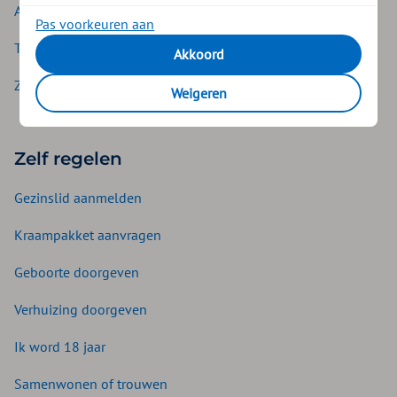
Aanvullende verzekering
Pas voorkeuren aan
Tandverzekering
Akkoord
ZieZo
Weigeren
Zelf regelen
Gezinslid aanmelden
Kraampakket aanvragen
Geboorte doorgeven
Verhuizing doorgeven
Ik word 18 jaar
Samenwonen of trouwen