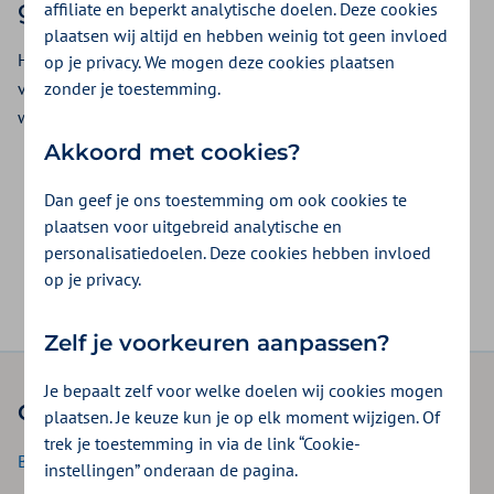
gehoorbeschermers niet
affiliate en beperkt analytische doelen. Deze cookies
plaatsen wij altijd en hebben weinig tot geen invloed
Heb je gehoorbeschermers nodig voor het werk? Misschien
op je privacy. We mogen deze cookies plaatsen
zonder je toestemming.
vergoedt jouw werkgever deze voor je. Vraag jouw
werkgever hiernaar.
Akkoord met cookies?
Dan geef je ons toestemming om ook cookies te
Was dit nuttig?
plaatsen voor uitgebreid analytische en
personalisatiedoelen. Deze cookies hebben invloed
Ja
Nee
op je privacy.
Zelf je voorkeuren aanpassen?
Je bepaalt zelf voor welke doelen wij cookies mogen
Onze verzekeringen
plaatsen. Je keuze kun je op elk moment wijzigen. Of
trek je toestemming in via de link “Cookie-
Basisverzekering
instellingen” onderaan de pagina.