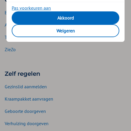
Pas voorkeuren aan
Basisverzekering
Akkoord
Aanvullende verzekering
Weigeren
Tandverzekering
ZieZo
Zelf regelen
Gezinslid aanmelden
Kraampakket aanvragen
Geboorte doorgeven
Verhuizing doorgeven