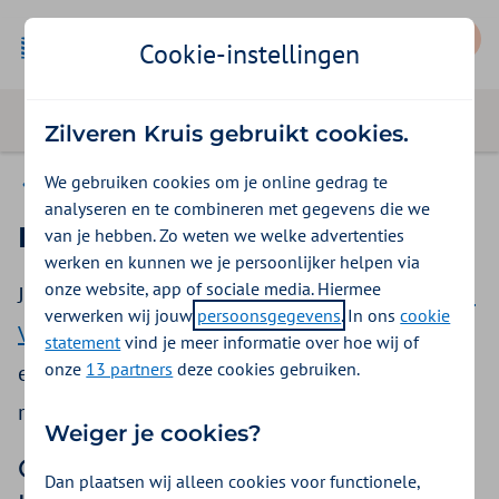
Mijn Zilveren Kruis
Cookie-instellingen
Zilveren Kruis gebruikt cookies.
We gebruiken cookies om je online gedrag te
Vergoedingen
analyseren en te combineren met gegevens die we
Krijg ik een rollator vergoed?
van je hebben. Zo weten we welke advertenties
werken en kunnen we je persoonlijker helpen via
onze website, app of sociale media. Hiermee
Ja, alleen met het
Extra Vitaal pakket
en het
Aon
verwerken wij jouw
persoonsgegevens
. In ons
cookie
Vitaal pakket
krijg je een vergoeding voor
statement
vind je meer informatie over hoe wij of
onze
13 partners
deze cookies gebruiken.
eenvoudige loophulpmiddelen, zoals een
rollator.
Weiger je cookies?
Onder eenvoudige
Dan plaatsen wij alleen cookies voor functionele,