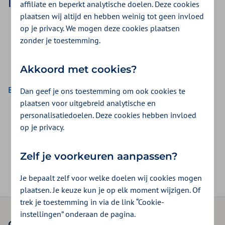
loophulpmiddelen vallen:
affiliate en beperkt analytische doelen. Deze cookies
plaatsen wij altijd en hebben weinig tot geen invloed
Rollator
op je privacy. We mogen deze cookies plaatsen
Krukken
zonder je toestemming.
Looprek
Vierpoot wandelstok
Akkoord met cookies?
Bekijk de vergoeding voor een rollator
Dan geef je ons toestemming om ook cookies te
plaatsen voor uitgebreid analytische en
personalisatiedoelen. Deze cookies hebben invloed
op je privacy.
Was dit nuttig?
Zelf je voorkeuren aanpassen?
Ja
Nee
Je bepaalt zelf voor welke doelen wij cookies mogen
plaatsen. Je keuze kun je op elk moment wijzigen. Of
trek je toestemming in via de link “Cookie-
instellingen” onderaan de pagina.
Onze verzekeringen