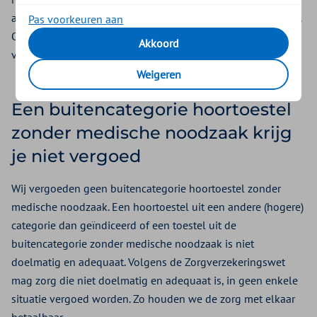
aanvraag bij ons in. Wij beoordelen vervolgens de aanvraag.
Pas voorkeuren aan
Om een
audiologisch centrum
te bezoeken heb je een
Akkoord
verwijzing nodig van jouw arts of audicien.
Weigeren
Een buitencategorie hoortoestel
zonder medische noodzaak krijg
je niet vergoed
Wij vergoeden geen buitencategorie hoortoestel zonder
medische noodzaak. Een hoortoestel uit een andere (hogere)
categorie dan geïndiceerd of een toestel uit de
buitencategorie zonder medische noodzaak is niet
doelmatig en adequaat. Volgens de Zorgverzekeringswet
mag zorg die niet doelmatig en adequaat is, in geen enkele
situatie vergoed worden. Zo houden we de zorg met elkaar