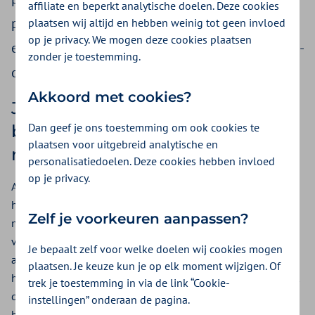
affiliate en beperkt analytische doelen. Deze cookies
profielen ingedeeld. Een hoortoestel dat niet in
plaatsen wij altijd en hebben weinig tot geen invloed
op je privacy. We mogen deze cookies plaatsen
een profiel valt noemen we een buitencategorie-
zonder je toestemming.
of vrije markt hoortoestel.
Akkoord met cookies?
Je krijgt vergoeding voor een
Dan geef je ons toestemming om ook cookies te
buitencategorie hoortoestel bij
plaatsen voor uitgebreid analytische en
medische noodzaak
personalisatiedoelen. Deze cookies hebben invloed
op je privacy.
Als jouw hoorprobleem niet opgelost kan worden met een
hoortoestel uit profiel 1 t/m 5, stuurt jouw audicien je door
Zelf je voorkeuren aanpassen?
naar het audiologisch centrum. Alleen een audioloog kan
verklaren dat er sprake is van een medische noodzaak. De
Je bepaalt zelf voor welke doelen wij cookies mogen
audioloog test samen met jou opnieuw verschillende
plaatsen. Je keuze kun je op elk moment wijzigen. Of
hoortoestellen uit de 5 categorieën. Als uit deze testen blijkt
trek je toestemming in via de link “Cookie-
dat jouw hoorprobleem inderdaad niet op te lossen is met
instellingen” onderaan de pagina.
hoortoestellen uit profiel 1 t/m 5, dient jouw audioloog een