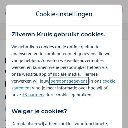
Mijn Zilveren Kruis
Cookie-instellingen
Zilveren Kruis gebruikt cookies.
We gebruiken cookies om je online gedrag te
Vergoedingen
analyseren en te combineren met gegevens die we
Krijg ik een hoortoestel
van je hebben. Zo weten we welke advertenties
werken en kunnen we je persoonlijker helpen via
vergoed dat buiten de 5
onze website, app of sociale media. Hiermee
verwerken wij jouw
persoonsgegevens
. In ons
cookie
profielen valt?
statement
vind je meer informatie over hoe wij of
onze
13 partners
deze cookies gebruiken.
Jouw gehoorprobleem wordt ingedeeld in een
profiel (categorie). Profiel 1 is voor eenvoudige
Weiger je cookies?
gehoorklachten, profiel 5 voor complexere
Dan plaatsen wij alleen cookies voor functionele,
problemen. Hoortoestellen zijn ook in deze 5