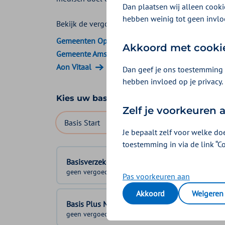
Dan plaatsen wij alleen cookie
hebben weinig tot geen invlo
Bekijk de vergoedingen van:
Gemeenten Optimaal
Akkoord met cooki
Gemeente Amsterdam
Aon Vitaal
Dan geef je ons toestemming 
hebben invloed op je privacy.
Kies uw basisverzekering
Zelf je voorkeuren
Basis Start
Basis Zeker
Basis Exclusief
Je bepaalt zelf voor welke do
toestemming in via de link “C
Basisverzekering
geen vergoeding
Pas voorkeuren aan
Akkoord
Weigeren
Basis Plus Module
geen vergoeding