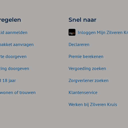
 regelen
Snel naar
lid aanmelden
Inloggen Mijn Zilveren Kr
akket aanvragen
Declareren
te doorgeven
Premie berekenen
zing doorgeven
Vergoeding zoeken
d 18 jaar
Zorgverlener zoeken
wonen of trouwen
Klantenservice
Werken bij Zilveren Kruis