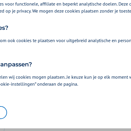
s voor functionele, affiliate en beperkt analytische doelen. Deze c
ed op je privacy. We mogen deze cookies plaatsen zonder je toes
es?
om ook cookies te plaatsen voor uitgebreid analytische en person
 aanpassen?
elen wij cookies mogen plaatsen. Je keuze kun je op elk moment wi
ookie-instellingen” onderaan de pagina.
Vergoeding en voorwaarden
Kies uw pakket en bekijk de vergoedingen e
horen.