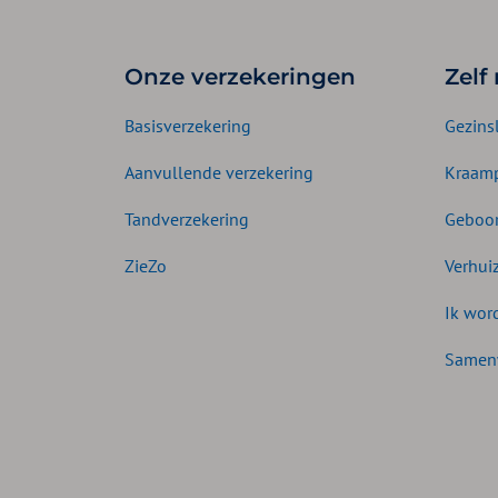
Onze verzekeringen
Zelf
Basisverzekering
Gezins
Aanvullende verzekering
Kraamp
Tandverzekering
Geboor
ZieZo
Verhui
Ik wor
Samen