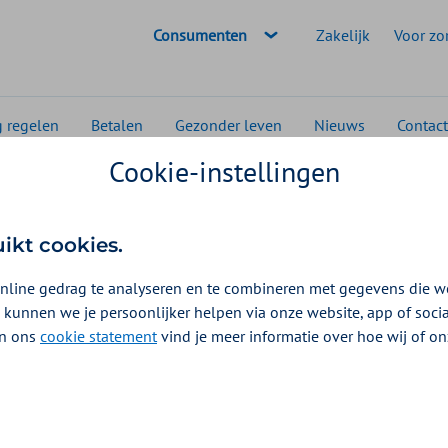
Geselecteerde doelgroep:
Consumenten
Zakelijk
Voor zo
g regelen
Betalen
Gezonder leven
Nieuws
Contact
Cookie-instellingen
ief
Voedingsvoorlichting
ting
uikt cookies.
2026
nline gedrag te analyseren en te combineren met gegevens die w
 kunnen we je persoonlijker helpen via onze website, app of soc
 In ons
cookie statement
vind je meer informatie over hoe wij of o
kunt u een vergoeding voor voedingsvoorlichting krijgen
voorlichting bedoelen we voorlichting en advies zonder
 Deze vergoeding komt uit de
Gezond en Fitbundel
.