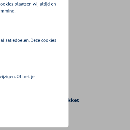
ookies plaatsen wij altijd en
temming.
alisatiedoelen. Deze cookies
jzigen. Of trek je
n voorwaarden die bij uw pakket