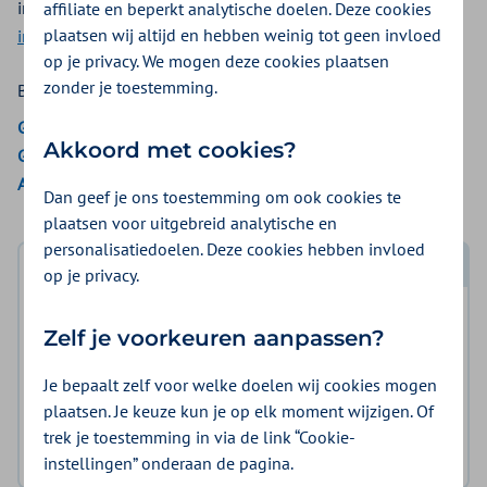
injectiespuiten en injectiepennen. Voor het
spuiten van
affiliate en beperkt analytische doelen. Deze cookies
plaatsen wij altijd en hebben weinig tot geen invloed
insuline
geldt een andere vergoeding.
op je privacy. We mogen deze cookies plaatsen
zonder je toestemming.
Bekijk de vergoedingen van:
Gemeenten Optimaal
Akkoord met cookies?
Gemeente Amsterdam
Aon Vitaal
Dan geef je ons toestemming om ook cookies te
plaatsen voor uitgebreid analytische en
personalisatiedoelen. Deze cookies hebben invloed
op je privacy.
Log in met DigiD
Log in en bekijk welke vergoeding en voorwaarden
Zelf je voorkeuren aanpassen?
voor u gelden.
Je bepaalt zelf voor welke doelen wij cookies mogen
plaatsen. Je keuze kun je op elk moment wijzigen. Of
Log in met DigiD
trek je toestemming in via de link “Cookie-
Geen DigiD?
Vraag aan
instellingen” onderaan de pagina.