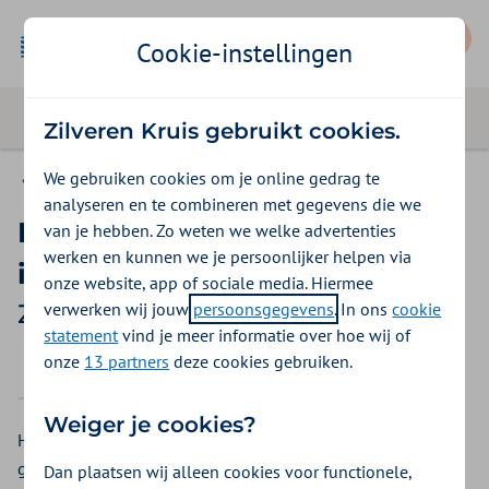
Mijn Zilveren Kruis
Cookie-instellingen
Zilveren Kruis gebruikt cookies.
We gebruiken cookies om je online gedrag te
Basis Exclusief
analyseren en te combineren met gegevens die we
Injectiespuiten en
van je hebben. Zo weten we welke advertenties
werken en kunnen we je persoonlijker helpen via
injectiepennen
onze website, app of sociale media. Hiermee
verwerken wij jouw
persoonsgegevens
. In ons
cookie
Zilveren Kruis vergoeding 2026
statement
vind je meer informatie over hoe wij of
onze
13 partners
deze cookies gebruiken.
2025
2026
Weiger je cookies?
Heeft u een ziekte of klacht waarbij u zichzelf injecties moet
geven? Bij Zilveren Kruis krijgt u een vergoeding voor
Dan plaatsen wij alleen cookies voor functionele,