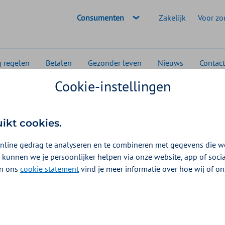
Geselecteerde doelgroep:
Consumenten
Zakelijk
Voor zo
g regelen
Betalen
Gezonder leven
Nieuws
Contact
Cookie-instellingen
msterdam
ADL-hulpmiddelen
en
uikt cookies.
oedingen 2026
nline gedrag te analyseren en te combineren met gegevens die w
 kunnen we je persoonlijker helpen via onze website, app of soc
 In ons
cookie statement
vind je meer informatie over hoe wij of o
r ADL-hulpmiddelen.