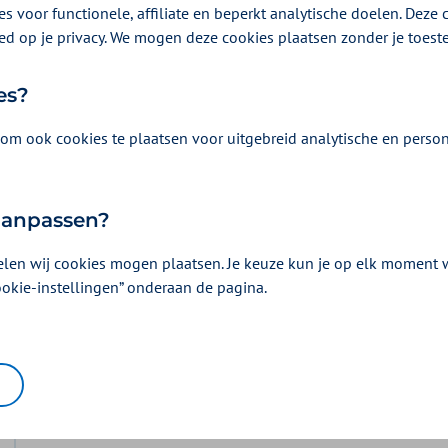
s voor functionele, affiliate en beperkt analytische doelen. Deze c
ed op je privacy. We mogen deze cookies plaatsen zonder je toes
es?
om ook cookies te plaatsen voor uitgebreid analytische en person
Vergoeding en voorwaarden
Kies uw pakket en bekijk de vergoedingen e
horen.
 aanpassen?
elen wij cookies mogen plaatsen. Je keuze kun je op elk moment wi
ookie-instellingen” onderaan de pagina.