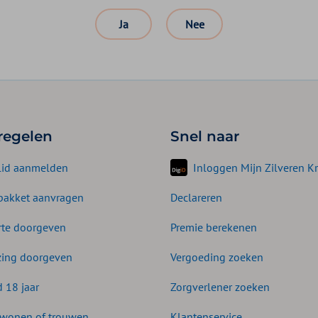
Ja
Nee
 regelen
Snel naar
lid aanmelden
Inloggen Mijn Zilveren Kr
akket aanvragen
Declareren
te doorgeven
Premie berekenen
zing doorgeven
Vergoeding zoeken
d 18 jaar
Zorgverlener zoeken
wonen of trouwen
Klantenservice