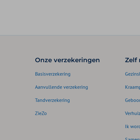
Onze verzekeringen
Zelf
Basisverzekering
Gezins
Aanvullende verzekering
Kraamp
Tandverzekering
Geboor
ZieZo
Verhui
Ik wor
Samen