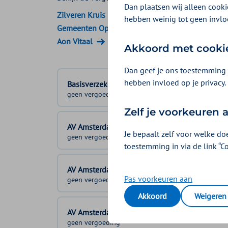
Dan plaatsen wij alleen cookie
Zilveren Kruis
hebben weinig tot geen invlo
Gemeenten Optimaal
Aon Vitaal
Akkoord met cooki
Dan geef je ons toestemming 
hebben invloed op je privacy.
Basisverzekering
geen vergoeding
Zelf je voorkeuren
AV Amsterdam 1
Je bepaalt zelf voor welke do
geen vergoeding
toestemming in via de link “C
AV Amsterdam 2
Pas voorkeuren aan
geen vergoeding
Akkoord
Weigeren
AV Amsterdam 3
geen vergoeding