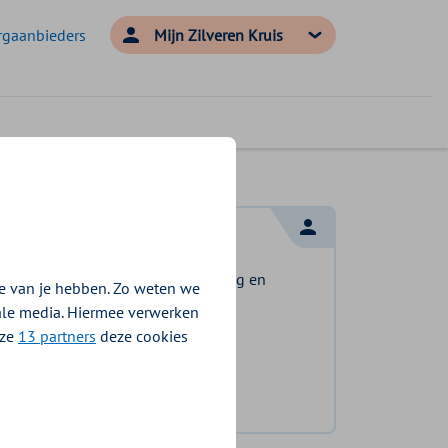
rgaanbieders
Mijn Zilveren Kruis
Log in met DigiD
Log in en bekijk welke vergoeding en
e van je hebben. Zo weten we
voorwaarden voor u gelden.
iale media. Hiermee verwerken
nze
13 partners
deze cookies
Log in met DigiD
Geen DigiD?
Vraag aan