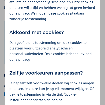
affiliate en beperkt analytische doelen. Deze cookies
automatisch van ons.
plaatsen wij altijd en hebben weinig tot geen invloed
op je privacy. We mogen deze cookies plaatsen
zonder je toestemming.
U kunt aan het begin van elk nieuw kwartaal
Akkoord met cookies?
declareren. Wilt u achteraf meerdere kwartalen
declareren? Vul dan per kwartaal een nieuw
Dan geef je ons toestemming om ook cookies te
formulier in. Is uw hond nieuw bij u aan het
plaatsen voor uitgebreid analytische en
werk? Dan heeft u recht op vergoeding vanaf
personalisatiedoelen. Deze cookies hebben invloed
het eerstvolgende kwartaal.
op je privacy.
Zelf je voorkeuren aanpassen?
Uw declaratie
Je bepaalt zelf voor welke doelen wij cookies mogen
Welk jaar wilt u declareren?
plaatsen. Je keuze kun je op elk moment wijzigen. Of
2026
trek je toestemming in via de link “Cookie-
instellingen” onderaan de pagina.