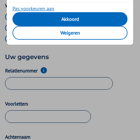
Welk kwartaal wilt u declareren?
Pas voorkeuren aan
1e kwartaal (1 januari t/m 31 maart)
Akkoord
2e kwartaal (1 april t/m 30 juni)
Weigeren
3e kwartaal (1 juli t/m 30 september)
Uw gegevens
Relatienummer
Voorletters
Achternaam