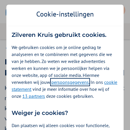
Mijn Zilveren Kruis
Cookie-instellingen
Zilveren Kruis gebruikt cookies.
We gebruiken cookies om je online gedrag te
Zo declareer je zorgkosten
analyseren en te combineren met gegevens die we
Declareren
van je hebben. Zo weten we welke advertenties
werken en kunnen we je persoonlijker helpen via
kwartaalvergoeding hulphond
onze website, app of sociale media. Hiermee
verwerken wij jouw
persoonsgegevens
. In ons
cookie
Krijgt u hulp van een hulphond? U vindt hier het
statement
vind je meer informatie over hoe wij of
onze
13 partners
deze cookies gebruiken.
nieuwe declaratieformulier voor de
kwartaalvergoeding voor uw hulphond. U kunt
Weiger je cookies?
vanaf 2026 deze vergoeding zelf declareren. De
Dan plaatsen wij alleen cookies voor functionele,
kwartaalvergoeding krijgt u niet meer