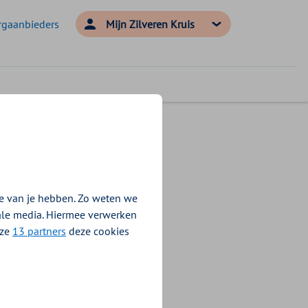
rgaanbieders
Mijn Zilveren Kruis
Kruis
e van je hebben. Zo weten we
 En als je iets
iale media. Hiermee verwerken
nze
13 partners
deze cookies