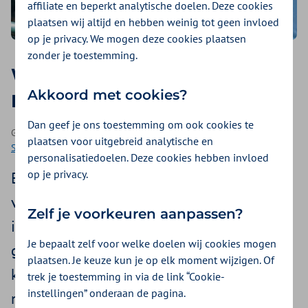
affiliate en beperkt analytische doelen. Deze cookies
plaatsen wij altijd en hebben weinig tot geen invloed
op je privacy. We mogen deze cookies plaatsen
zonder je toestemming.
Wat helpt tegen maagzuur?
Akkoord met cookies?
Huisarts geeft advies
Dan geef je ons toestemming om ook cookies te
Geplaatst op 31 december 2024 | Een artikel als onderdeel van
plaatsen voor uitgebreid analytische en
Seizoensklachten
| 4 minuten lezen
personalisatiedoelen. Deze cookies hebben invloed
op je privacy.
Bah, die brandende pijn in je keel of die
vieze zure smaak in je mond … Of je nu net
Zelf je voorkeuren aanpassen?
iets te veel hebt gegeten, te snel hebt
Je bepaalt zelf voor welke doelen wij cookies mogen
gegeten of last hebt van stress, maagzuur
plaatsen. Je keuze kun je op elk moment wijzigen. Of
komt best vaak voor. Gelukkig zijn er
trek je toestemming in via de link “Cookie-
instellingen” onderaan de pagina.
manieren om die brand te blussen en je