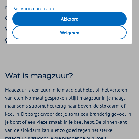
maag tot rust te brengen. Wat kun je doen
Pas voorkeuren aan
om maagzuur te voorkomen of te
Akkoord
verminderen? Huisarts Rick van den Doel
Weigeren
geeft tips.
Wat is maagzuur?
Maagzuur is een zuur in je maag dat helpt bij het verteren
van eten. Normaal gesproken blijft maagzuur in je maag,
maar soms stroomt het terug naar boven, de slokdarm of
keel in. Dit zorgt ervoor dat je soms een branderig gevoel in
je borst of een vieze smaak in je keel hebt. De binnenkant
van de slokdarm kan niet zo goed tegen het sterke
maagzuur, waardoor je die brandende pijn voelt.