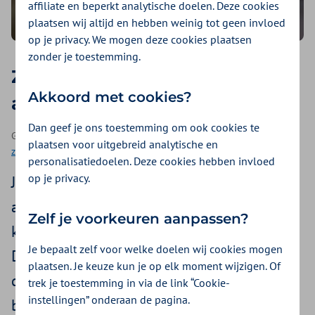
affiliate en beperkt analytische doelen. Deze cookies
plaatsen wij altijd en hebben weinig tot geen invloed
op je privacy. We mogen deze cookies plaatsen
zonder je toestemming.
Zo bereid je vragen voor een
Akkoord met cookies?
arts-patiëntgesprek voor
Dan geef je ons toestemming om ook cookies te
Geplaatst op 13 mei 2026 | Een artikel als onderdeel van
Hulp bij
plaatsen voor uitgebreid analytische en
zorgvragen
| 5 minuten lezen
personalisatiedoelen. Deze cookies hebben invloed
op je privacy.
Je gaat naar de arts en hoopt op duidelijke
antwoorden. Maar het gesprek duurt vaak
Zelf je voorkeuren aanpassen?
kort en je krijgt veel uitleg tegelijk.
Je bepaalt zelf voor welke doelen wij cookies mogen
Daardoor ga je soms weg met het gevoel
plaatsen. Je keuze kun je op elk moment wijzigen. Of
dat je vragen niet helemaal zijn
trek je toestemming in via de link “Cookie-
instellingen” onderaan de pagina.
beantwoord, of bent vergeten ze te stellen.