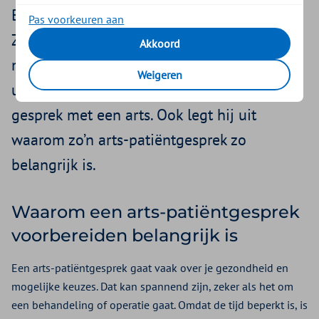
Bereid je daarom goed voor op het gesprek.
Pas voorkeuren aan
Zo ga je tevreden naar huis. Leo Rasing is
Akkoord
medisch adviseur bij Zilveren Kruis. Hij legt
Weigeren
uit hoe je je kunt voorbereiden op een
gesprek met een arts. Ook legt hij uit
waarom zo’n arts-patiëntgesprek zo
belangrijk is.
Waarom een arts-patiëntgesprek
voorbereiden belangrijk is
Een arts-patiëntgesprek gaat vaak over je gezondheid en
mogelijke keuzes. Dat kan spannend zijn, zeker als het om
een behandeling of operatie gaat. Omdat de tijd beperkt is, is