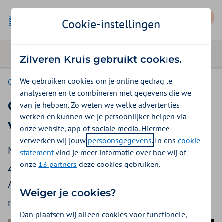
Mijn Zilveren Kruis
Cookie-instellingen
Zilveren Kruis gebruikt cookies.
We gebruiken cookies om je online gedrag te
Consumenten
analyseren en te combineren met gegevens die we
Collectieve zorgverzekering
van je hebben. Zo weten we welke advertenties
werken en kunnen we je persoonlijker helpen via
via gemeente Amsterdam
onze website, app of sociale media. Hiermee
verwerken wij jouw
persoonsgegevens
. In ons
cookie
Met een zorgverzekering ben je verzekerd tegen
statement
vind je meer informatie over hoe wij of
onze
13 partners
deze cookies gebruiken.
ziektekosten. De collectieve zorgverzekering
Amsterdam is speciaal bedoeld voor mensen
Weiger je cookies?
met een laag inkomen.
Dan plaatsen wij alleen cookies voor functionele,