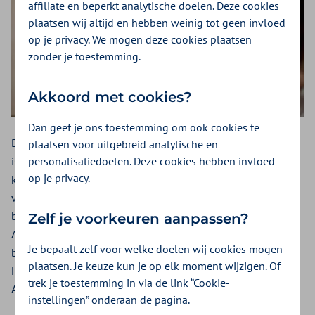
affiliate en beperkt analytische doelen. Deze cookies
plaatsen wij altijd en hebben weinig tot geen invloed
op je privacy. We mogen deze cookies plaatsen
zonder je toestemming.
Akkoord met cookies?
Dan geef je ons toestemming om ook cookies te
Door de collectieve afspraken met de gemeente Amsterdam
plaatsen voor uitgebreid analytische en
personalisatiedoelen. Deze cookies hebben invloed
is het mogelijk om tegen een goede prijs-
op je privacy.
kwaliteitverhouding een zorgverzekering met ruime
vergoedingen aan te bieden. De collectieve zorgverzekering
bestaat uit de basisverzekering Basis Zeker en aanvullende
Zelf je voorkeuren aanpassen?
AV Amsterdam verzekeringen. De gemeente Amsterdam
Je bepaalt zelf voor welke doelen wij cookies mogen
betaalt mee aan de premie van de aanvullende verzekering.
plaatsen. Je keuze kun je op elk moment wijzigen. Of
Hierdoor is de premie van de collectieve zorgverzekering
trek je toestemming in via de link “Cookie-
Amsterdam voordelig.
instellingen” onderaan de pagina.