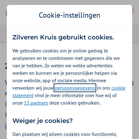
Mijn Zilveren Kruis
Cookie-instellingen
Zilveren Kruis gebruikt cookies.
We gebruiken cookies om je online gedrag te
analyseren en te combineren met gegevens die we
Zvw-pgb aanvragen
van je hebben. Zo weten we welke advertenties
werken en kunnen we je persoonlijker helpen via
onze website, app of sociale media. Hiermee
Wil je een persoonsgebonden budget verpleging
verwerken wij jouw
persoonsgegevens
. In ons
cookie
en verzorging (Zvw-pgb) aanvragen? Of de
statement
vind je meer informatie over hoe wij of
onze
13 partners
deze cookies gebruiken.
indicatie van je Zvw-pgb wijzigen of verlengen?
In een paar stappen is het geregeld. Wij helpen
Weiger je cookies?
je graag op weg.
Dan plaatsen wij alleen cookies voor functionele,