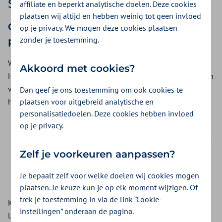
Stap 1: online aanvragen
affiliate en beperkt analytische doelen. Deze cookies
plaatsen wij altijd en hebben weinig tot geen invloed
Check of een Zvw-pgb-budget bij je
op je privacy. We mogen deze cookies plaatsen
zonder je toestemming.
past
Want dit brengt veel verantwoordelijkheden met zich mee.
Akkoord met cookies?
Het is belangrijk dat je je hier bewust van bent bij het maken
van de keuze voor een Zvw-pgb. Of een Zvw-pgb bij je past
Dan geef je ons toestemming om ook cookies te
plaatsen voor uitgebreid analytische en
hangt onder andere af van:
personalisatiedoelen. Deze cookies hebben invloed
op je privacy.
Wat voor zorg je nodig hebt
De voor- en nadelen van zorg in natura (ZIN) en een Zvw-
pgb
Zelf je voorkeuren aanpassen?
Wat je moet kunnen en weten om met een Zvw-pgb te
Je bepaalt zelf voor welke doelen wij cookies mogen
werken
plaatsen. Je keuze kun je op elk moment wijzigen. Of
trek je toestemming in via de link “Cookie-
Kijk ook eens op de website van
Per Saldo
. Per Saldo is de
instellingen” onderaan de pagina.
landelijke vereniging van mensen met een