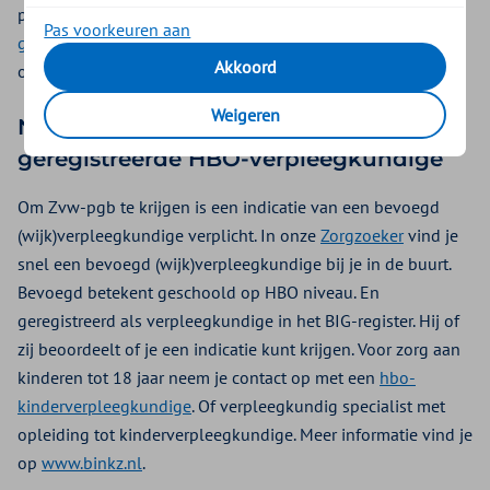
persoonsgebonden budget (pgb). Via de website kun je een
Pas voorkeuren aan
gratis online minicursus
doen met een pgb-test. Daarmee
Akkoord
ontdek je of een pgb bij je past.
Weigeren
Neem contact op met een BIG-
geregistreerde HBO-verpleegkundige
Om Zvw-pgb te krijgen is een indicatie van een bevoegd
(wijk)verpleegkundige verplicht. In onze
Zorgzoeker
vind je
snel een bevoegd (wijk)verpleegkundige bij je in de buurt.
Bevoegd betekent geschoold op HBO niveau. En
geregistreerd als verpleegkundige in het BIG-register. Hij of
zij beoordeelt of je een indicatie kunt krijgen. Voor zorg aan
kinderen tot 18 jaar neem je contact op met een
hbo-
kinderverpleegkundige
. Of verpleegkundig specialist met
opleiding tot kinderverpleegkundige. Meer informatie vind je
op
www.binkz.nl
.