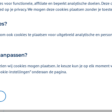
s voor functionele, affiliate en beperkt analytische doelen. Deze c
ed op je privacy. We mogen deze cookies plaatsen zonder je toes
es?
om ook cookies te plaatsen voor uitgebreid analytische en person
 aanpassen?
elen wij cookies mogen plaatsen. Je keuze kun je op elk moment wi
ookie-instellingen” onderaan de pagina.
Vergoeding en voorwaarden
Kies uw pakket en bekijk de vergoedingen e
horen.