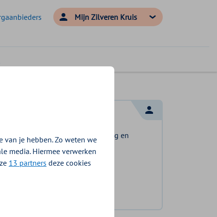
rgaanbieders
Mijn Zilveren Kruis
Log in met DigiD
Log in en bekijk welke vergoeding en
e van je hebben. Zo weten we
voorwaarden voor u gelden.
iale media. Hiermee verwerken
nze
13 partners
deze cookies
Log in met DigiD
Geen DigiD?
Vraag aan