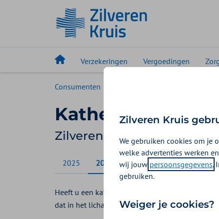
Verzekeringen
Vergoedingen
Zor
Consumenten
Vergoedingen
Katheter
Katheter
Zilveren Kruis gebr
Zilveren Kruis vergoeding 
We gebruiken cookies om je o
welke advertenties werken en
2025
2026
wij jouw
persoonsgegevens
.
gebruiken.
Heeft u een katheter nodig? Bij Zilveren Kruis kri
Weiger je cookies?
dat in het lichaam wordt aangebracht. Een kathete