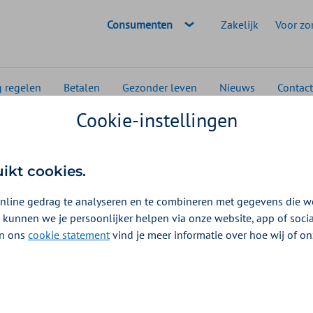
Geselecteerde doelgroep:
Consumenten
Zakelijk
Voor zo
g regelen
Betalen
Gezonder leven
Nieuws
Contact
Cookie-instellingen
uikt cookies.
2026
nline gedrag te analyseren en te combineren met gegevens die w
 kunnen we je persoonlijker helpen via onze website, app of soc
 In ons
cookie statement
vind je meer informatie over hoe wij of o
jgt u hiervoor een vergoeding. Een katheter is een buisje
r kan bijvoorbeeld urine uit de blaas afvoeren.