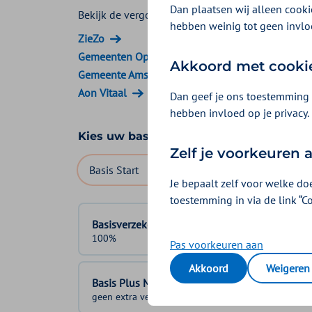
Dan plaatsen wij alleen cookie
Bekijk de vergoedingen van:
hebben weinig tot geen invlo
ZieZo
Gemeenten Optimaal
Akkoord met cooki
Gemeente Amsterdam
Aon Vitaal
Dan geef je ons toestemming 
hebben invloed op je privacy.
Kies uw basisverzekering
Zelf je voorkeuren
Basis Start
Basis Zeker
Basis Exclusief
Je bepaalt zelf voor welke do
toestemming in via de link “C
Basisverzekering
100%
Pas voorkeuren aan
Akkoord
Weigeren
Basis Plus Module
geen extra vergoeding