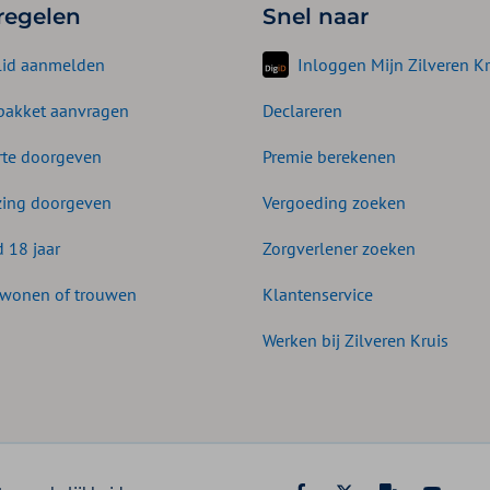
 regelen
Snel naar
lid aanmelden
Inloggen Mijn Zilveren Kr
akket aanvragen
Declareren
te doorgeven
Premie berekenen
zing doorgeven
Vergoeding zoeken
d 18 jaar
Zorgverlener zoeken
wonen of trouwen
Klantenservice
Werken bij Zilveren Kruis