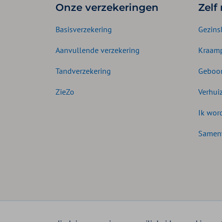
Onze verzekeringen
Zelf
Basisverzekering
Gezins
Aanvullende verzekering
Kraamp
Tandverzekering
Geboor
ZieZo
Verhui
Ik wor
Samen