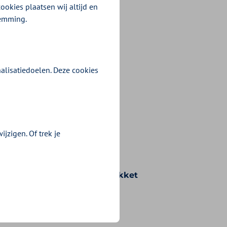
ookies plaatsen wij altijd en
temming.
alisatiedoelen. Deze cookies
jzigen. Of trek je
n voorwaarden die bij uw pakket