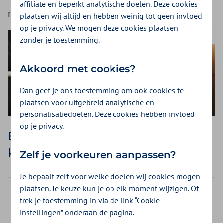
affiliate en beperkt analytische doelen. Deze cookies
reiskosten via de hardheidsclausule.
plaatsen wij altijd en hebben weinig tot geen invloed
op je privacy. We mogen deze cookies plaatsen
zonder je toestemming.
Akkoord met cookies?
Dan geef je ons toestemming om ook cookies te
plaatsen voor uitgebreid analytische en
personalisatiedoelen. Deze cookies hebben invloed
op je privacy.
Bereken of je een vergoeding
krijgt
Zelf je voorkeuren aanpassen?
Je bepaalt zelf voor welke doelen wij cookies mogen
plaatsen. Je keuze kun je op elk moment wijzigen. Of
Stap 1: Krijg je de behandeling (waar je
trek je toestemming in via de link “Cookie-
vervoer voor nodig hebt) vergoed uit de
instellingen” onderaan de pagina.
basisverzekering?