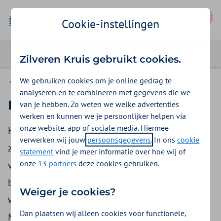
Mijn Zilveren Kruis
Cookie-instellingen
Zilveren Kruis gebruikt cookies.
We gebruiken cookies om je online gedrag te
Vergoedingen
analyseren en te combineren met gegevens die we
Hardheidsclausule bij vervoer
van je hebben. Zo weten we welke advertenties
werken en kunnen we je persoonlijker helpen via
onze website, app of sociale media. Hiermee
Heb je meerdere behandelingen bij een
verwerken wij jouw
persoonsgegevens
. In ons
cookie
zorgverlener gepland staan? En heb je daarvoor
statement
vind je meer informatie over hoe wij of
onze
13 partners
deze cookies gebruiken.
voor een langere tijd vervoer nodig? En valt je
behandeling niet onder
1 van de situaties
Weiger je cookies?
waarvoor je reiskosten kunt terugvragen?
Dan plaatsen wij alleen cookies voor functionele,
Misschien krijg je een vergoeding voor je