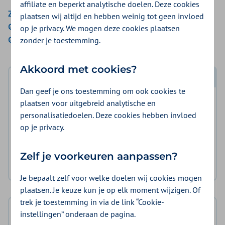
affiliate en beperkt analytische doelen. Deze cookies
Zilveren Kruis
plaatsen wij altijd en hebben weinig tot geen invloed
Gemeenten Optimaal
op je privacy. We mogen deze cookies plaatsen
Gemeente Amsterdam
zonder je toestemming.
Akkoord met cookies?
Log in met DigiD
Dan geef je ons toestemming om ook cookies te
plaatsen voor uitgebreid analytische en
Log in en bekijk welke vergoeding en voorwaarden
personalisatiedoelen. Deze cookies hebben invloed
voor u gelden.
op je privacy.
Log in met DigiD
Zelf je voorkeuren aanpassen?
Geen DigiD?
Vraag aan
Je bepaalt zelf voor welke doelen wij cookies mogen
plaatsen. Je keuze kun je op elk moment wijzigen. Of
trek je toestemming in via de link “Cookie-
Basisverzekering
instellingen” onderaan de pagina.
geen vergoeding