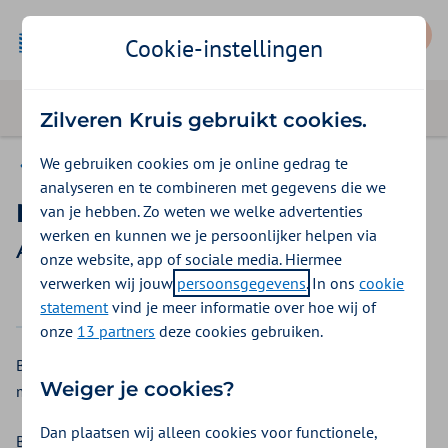
Mijn Zilveren Kruis
Cookie-instellingen
Zilveren Kruis gebruikt cookies.
We gebruiken cookies om je online gedrag te
Aon Vitaal
analyseren en te combineren met gegevens die we
Mantelzorgvervanging
van je hebben. Zo weten we welke advertenties
werken en kunnen we je persoonlijker helpen via
Aon Vitaal vergoedingen 2026
onze website, app of sociale media. Hiermee
verwerken wij jouw
persoonsgegevens
. In ons
cookie
2025
2026
statement
vind je meer informatie over hoe wij of
onze
13 partners
deze cookies gebruiken.
Bij Aon Vitaal kunt u een vergoeding voor vervangende
Weiger je cookies?
mantelzorg krijgen vanuit de aanvullende verzekering.
Dan plaatsen wij alleen cookies voor functionele,
Bekijk de vergoedingen van: