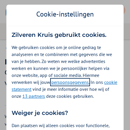
Mijn Zilveren Kruis
Cookie-instellingen
Zilveren Kruis gebruikt cookies.
We gebruiken cookies om je online gedrag te
Gemeente Amsterdam
analyseren en te combineren met gegevens die we
NIPT
van je hebben. Zo weten we welke advertenties
werken en kunnen we je persoonlijker helpen via
Gemeente Amsterdam
onze website, app of sociale media. Hiermee
vergoedingen 2026
verwerken wij jouw
persoonsgegevens
. In ons
cookie
statement
vind je meer informatie over hoe wij of
onze
13 partners
deze cookies gebruiken.
2025
2026
Weiger je cookies?
Wilt u een NIPT-test? Bij Gemeente Amsterdam krijgt u een
vergoeding voor een NIPT-test als er een medische
Dan plaatsen wij alleen cookies voor functionele,