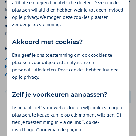
noodzaak is. NIPT is een bloedonderzoek om te kijken of uw
affiliate en beperkt analytische doelen. Deze cookies
kindje een chromosoomafwijking heeft. Zoals het Down-,
plaatsen wij altijd en hebben weinig tot geen invloed
op je privacy. We mogen deze cookies plaatsen
Edwards- of het Patausyndroom. Het bloed wordt
zonder je toestemming.
afgenomen bij de zwangere vrouw. De test brengt geen
risico's met zich mee voor moeder of kind.
Akkoord met cookies?
Bekijk de vergoedingen van:
Dan geef je ons toestemming om ook cookies te
Zilveren Kruis
plaatsen voor uitgebreid analytische en
Gemeenten Optimaal
personalisatiedoelen. Deze cookies hebben invloed
Aon Vitaal
op je privacy.
Zelf je voorkeuren aanpassen?
Log in met DigiD
Je bepaalt zelf voor welke doelen wij cookies mogen
Log in en bekijk welke vergoeding en voorwaarden
plaatsen. Je keuze kun je op elk moment wijzigen. Of
voor u gelden.
trek je toestemming in via de link “Cookie-
instellingen” onderaan de pagina.