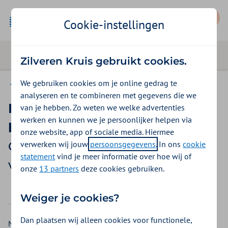
Mijn Zilveren Kruis
Cookie-instellingen
Zilveren Kruis gebruikt cookies.
We gebruiken cookies om je online gedrag te
Gemeente Amsterdam
analyseren en te combineren met gegevens die we
Niet-spoedeisende zorg in het
van je hebben. Zo weten we welke advertenties
werken en kunnen we je persoonlijker helpen via
buitenland
onze website, app of sociale media. Hiermee
verwerken wij jouw
persoonsgegevens
. In ons
cookie
Gemeente Amsterdam
statement
vind je meer informatie over hoe wij of
vergoedingen 2026
onze
13 partners
deze cookies gebruiken.
2025
2026
Weiger je cookies?
Dan plaatsen wij alleen cookies voor functionele,
Niet-spoedeisende zorg is zorg die u vooraf kunt plannen.