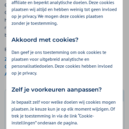
affiliate en beperkt analytische doelen. Deze cookies
Gaat u voor niet-spoedeisende zorg naar het buitenland?
plaatsen wij altijd en hebben weinig tot geen invloed
Gemeente Amsterdam heeft hiervoor een vergoeding. De
op je privacy. We mogen deze cookies plaatsen
hoogte van de vergoeding hangt af of u gecontracteerde of
zonder je toestemming.
niet-gecontracteerde zorg krijgt. We vergoeden geen
behandelingen die we in Nederland ook niet vergoeden.
Akkoord met cookies?
Bekijk de vergoedingen van:
Dan geef je ons toestemming om ook cookies te
plaatsen voor uitgebreid analytische en
Zilveren Kruis
personalisatiedoelen. Deze cookies hebben invloed
Gemeenten Optimaal
op je privacy.
Aon Vitaal
Zelf je voorkeuren aanpassen?
Log in met DigiD
Je bepaalt zelf voor welke doelen wij cookies mogen
plaatsen. Je keuze kun je op elk moment wijzigen. Of
Log in en bekijk welke vergoeding en voorwaarden
trek je toestemming in via de link “Cookie-
voor u gelden.
instellingen” onderaan de pagina.