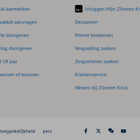
lid aanmelden
Inloggen Mijn Zilveren Kr
akket aanvragen
Declareren
te doorgeven
Premie berekenen
zing doorgeven
Vergoeding zoeken
d 18 jaar
Zorgverlener zoeken
wonen of trouwen
Klantenservice
Werken bij Zilveren Kruis
toegankelijkheid
pers