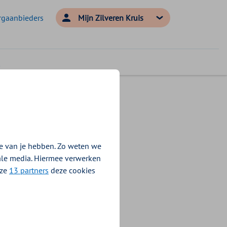
rgaanbieders
Mijn Zilveren Kruis
t op
e van je hebben. Zo weten we
iale media. Hiermee verwerken
nze
13 partners
deze cookies
s uw situatie
het document dat
 voor uw