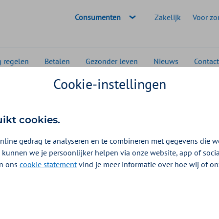
Geselecteerde doelgroep:
Consumenten
Zakelijk
Voor zo
g regelen
Betalen
Gezonder leven
Nieuws
Contact
Cookie-instellingen
aar het buitenland
Bewijsstuk uploaden
tuk uploaden voor rech
uikt cookies.
andse zorgverzekering
nline gedrag te analyseren en te combineren met gegevens die w
 kunnen we je persoonlijker helpen via onze website, app of soc
 In ons
cookie statement
vind je meer informatie over hoe wij of o
erzekering aanvragen? Of bent u al verzekerd, maar i
roegen u om extra informatie toe te sturen. Upload 
atie. Dan kijken we graag met u mee wat dit betekent