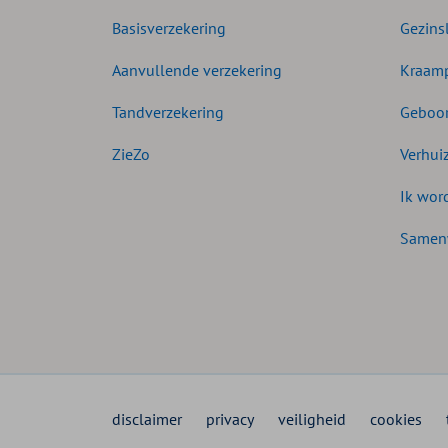
Basisverzekering
Gezins
Aanvullende verzekering
Kraamp
Tandverzekering
Geboor
ZieZo
Verhui
Ik wor
Samen
disclaimer
privacy
veiligheid
cookies