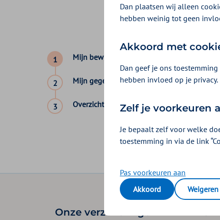
zorgverzekering.
Dan plaatsen wij alleen cookie
hebben weinig tot geen invlo
To the English versi
Akkoord met cooki
Mijn bew
Mijn bewijsstuk
1
Dan geef je ons toestemming 
-
hebben invloed op je privacy.
Mijn gegevens
2
Wilt u zich aanmelden
-
Ik wil mij bij ju
Overzicht
3
Zelf je voorkeuren
Ik ben al langer 
-
Je bepaalt zelf voor welke do
toestemming in via de link “C
Pas voorkeuren aan
Akkoord
Weigeren
Onze verzekeringen
Zelf