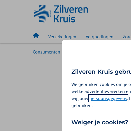
Verzekeringen
Vergoedingen
Zor
Consumenten
Service
Goed voorbereid n
Bewijss
Zilveren Kruis gebr
Nederl
We gebruiken cookies om je o
welke advertenties werken en
wij jouw
persoonsgegevens
.
Wilt u een zorgv
gebruiken.
veranderd? Wij v
past bij uw situ
Weiger je cookies?