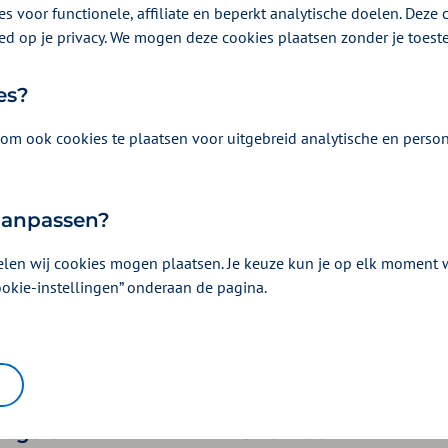
s voor functionele, affiliate en beperkt analytische doelen. Deze c
ed op je privacy. We mogen deze cookies plaatsen zonder je toes
on
es?
ijsstuk
om ook cookies te plaatsen voor uitgebreid analytische en person
 of bent u al bij ons verzekerd?
llie aanmelden
 aanpassen?
bij jullie verzekerd
elen wij cookies mogen plaatsen. Je keuze kun je op elk moment wi
ookie-instellingen” onderaan de pagina.
 regelen
Snel naar