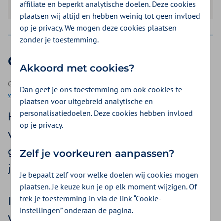
affiliate en beperkt analytische doelen. Deze cookies
plaatsen wij altijd en hebben weinig tot geen invloed
op je privacy. We mogen deze cookies plaatsen
zonder je toestemming.
Generatie Z op de werkvloer
Akkoord met cookies?
Geplaatst op 20 juni 2023 | Een webinar als onderdeel van
Dan geef je ons toestemming om ook cookies te
webinars
| minuten kijken
plaatsen voor uitgebreid analytische en
personalisatiedoelen. Deze cookies hebben invloed
Hoe verhoudt Generatie Z zich ten opzichte
op je privacy.
van de andere generaties? Wat is
generatiemanagement en wat kan dat voor
Zelf je voorkeuren aanpassen?
jou als leidinggevende betekenen?
Je bepaalt zelf voor welke doelen wij cookies mogen
plaatsen. Je keuze kun je op elk moment wijzigen. Of
trek je toestemming in via de link “Cookie-
Invloed van generaties op de
instellingen” onderaan de pagina.
werkvloer