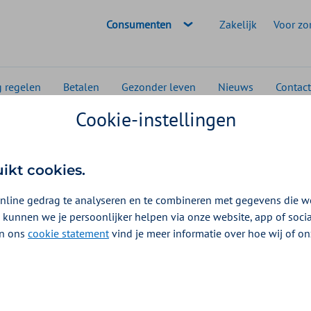
Geselecteerde doelgroep:
Consumenten
Zakelijk
Voor zo
g regelen
Betalen
Gezonder leven
Nieuws
Contact
Cookie-instellingen
Waarom is het lastig werk los te laten tijdens een vakantie?
uikt cookies.
nline gedrag te analyseren en te combineren met gegevens die w
 kunnen we je persoonlijker helpen via onze website, app of soc
 In ons
cookie statement
vind je meer informatie over hoe wij of o