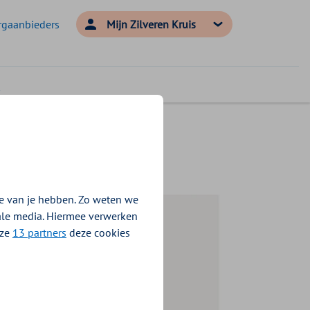
rgaanbieders
Mijn Zilveren Kruis
e van je hebben. Zo weten we
iale media. Hiermee verwerken
nze
13 partners
deze cookies