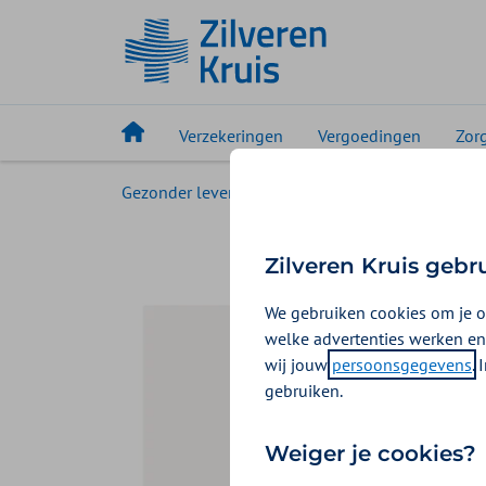
Verzekeringen
Vergoedingen
Zor
Gezonder leven
Magazine
Breinwerk
Zilveren Kruis gebr
We gebruiken cookies om je o
welke advertenties werken en
wij jouw
persoonsgegevens
.
gebruiken.
Weiger je cookies?